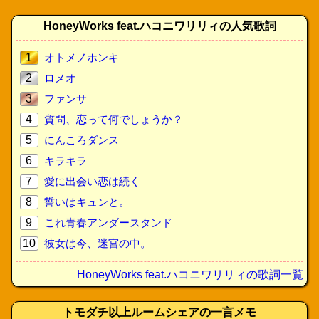
HoneyWorks feat.ハコニワリリィの人気歌詞
1
オトメノホンキ
2
ロメオ
3
ファンサ
4
質問、恋って何でしょうか？
5
にんころダンス
6
キラキラ
7
愛に出会い恋は続く
8
誓いはキュンと。
9
これ青春アンダースタンド
10
彼女は今、迷宮の中。
HoneyWorks feat.ハコニワリリィの歌詞一覧
トモダチ以上ルームシェアの一言メモ