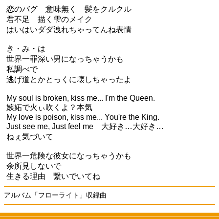
恋のバグ 意味無く 髪をクルクル
君不足 描く雫のメイク
はいはいダダ洩れちゃってんね表情
き・み・は
世界一罪深い男になっちゃうかも
私調べで
逃げ道とかとっくに壊しちゃったよ
My soul is broken, kiss me... I'm the Queen.
嫉妬で火ぃ吹くよ？本気
My love is poison, kiss me... You're the King.
Just see me, Just feel me 大好き…大好き…
ねぇ気づいて
世界一危険な彼女になっちゃうかも
余所見しないで
生きる理由 繋いでいてね
アルバム「フローライト」収録曲