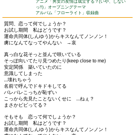
アニメ「男女の友情は成立する？(いや、しない
っ!!)」オープニングテーマ
アルバム「フローライト」収録曲
質問、恋って何でしょうか？
お試し期間 私はどうです？
運命共同体(しんゆう)からキスなんてノンノン！
虜になんてなってやんない →哀
真っ白な花そっと並んで咲いている
そっぽ向いてたり見つめたり(keep close to me)
安定関係 築いていたのに
意識してしまった
...壊れちゃう
名前で呼んでドキドキしてる
バレバレこっちが恥ずい
こっから先見たことないくせに ...ねぇ？
まさかビビってる？
そもそも 恋って何でしょうか？
お試し期間 私はどうです？
運命共同体(しんゆう)からキスなんてノンノン！