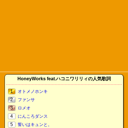
HoneyWorks feat.ハコニワリリィの人気歌詞
1
オトメノホンキ
2
ファンサ
3
ロメオ
4
にんころダンス
5
誓いはキュンと。