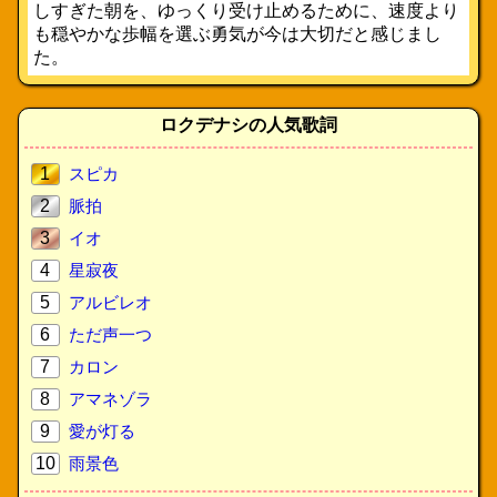
しすぎた朝を、ゆっくり受け止めるために、速度より
も穏やかな歩幅を選ぶ勇気が今は大切だと感じまし
た。
ロクデナシの人気歌詞
1
スピカ
2
脈拍
3
イオ
4
星寂夜
5
アルビレオ
6
ただ声一つ
7
カロン
8
アマネゾラ
9
愛が灯る
10
雨景色