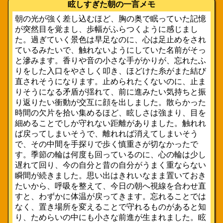
眩しすぎた朝の一言メモ
朝の光が強く差し込むほど、胸の奥で眠っていた記憶
が突然目を覚まし、歩幅がふらつくように感じまし
た。過ぎていく景色は早足なのに、心は足止めをされ
ているみたいで、触れないようにしていた名前がそっ
と滲みます。香りや音の小さな手がかりが、忘れたふ
りをした入口をやさしく叩き、ほどけた糸がまた結び
直されそうになります。止められたくないのに、止ま
りそうになる矛盾が揺れて、前に進みたい気持ちと振
り返りたい衝動が交互に顔を出しました。散らかった
時間の欠片を拾い集めるほど、眩しさは強まり、目を
細めることでしか守れない距離がありました。触れれ
ば戻ってしまいそうで、離れれば消えてしまいそう
で、その中間を手探りで歩く慎重さが切なかったで
す。季節の輪は何度も回っているのに、心の輪は少し
遅れて回り、今の自分と昔の自分がうまく重ならない
瞬間が続きました。思い出はきれいなまま置いておき
たいから、呼吸を整えて、今日の朝へ視線を合わせ直
すと、わずかに体温が戻ってきます。忘れることでは
なく、置き場所を変えることで守れるものがあると知
り、ためらいの中にも小さな前進が生まれました。眩