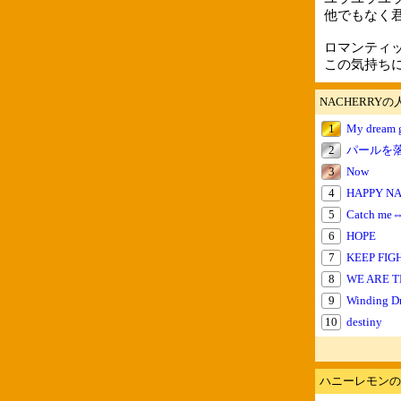
他でもなく
ロマンティ
この気持ち
NACHERRY
1
My dream g
2
パールを
3
Now
4
HAPPY N
5
Catch me⇔
6
HOPE
7
KEEP FIG
8
WE ARE T
9
Winding Dr
10
destiny
ハニーレモンの