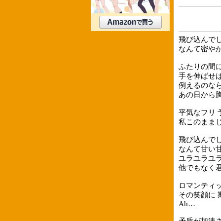
飛び込んで
なんて密や
ふたりの間に
手を伸ばせ
例えるのな
あの日から
平気なフリ
私このままじ
飛び込んで
なんて甘い
ユラユラユラ
他でもなく
ロマンティ
その笑顔に
Ah…
矛盾が加速さ