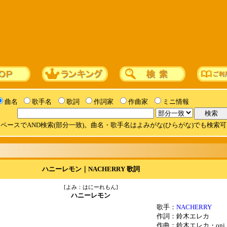
曲名
歌手名
歌詞
作詞家
作曲家
ミニ情報
ペースでAND検索(部分一致)。曲名・歌手名はよみがな(ひらがな)でも検索
ハニーレモン｜NACHERRY 歌詞
[よみ：はにーれもん]
ハニーレモン
歌手：
NACHERRY
作詞：鈴木エレカ
作曲：鈴木エレカ・oni