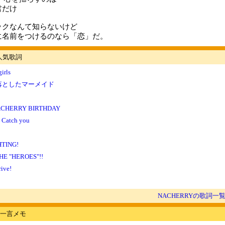
君だけ
ックなんて知らないけど
に名前をつけるのなら「恋」だ。
の人気歌詞
irls
落としたマーメイド
ACHERRY BIRTHDAY
Catch you
HTING!
HE "HEROES"!!
ive!
NACHERRYの歌詞一
一言メモ