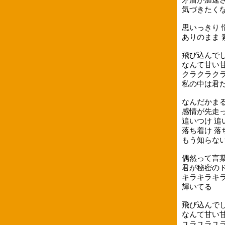
気づきたくな
思いっきり
ありのまま 
飛び込んで
なんて甘い
クラクラク
私の中は君
なんだかま
感情が先走っ
追いつけ 追
落ち着け 落
もう知らな
偶然って言
君が秘密のド
キラキラキラ
輝いてる
飛び込んで
なんて甘い
ユラユラユラ