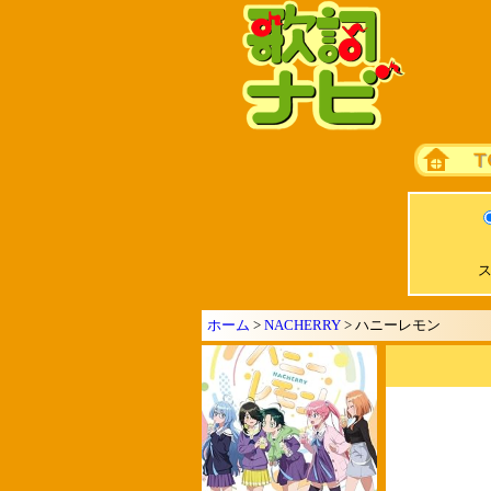
ス
ホーム
>
NACHERRY
> ハニーレモン