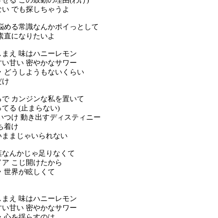
い でも探しちゃうよ
 悩める常識なんかポイっとして
素直になりたいよ
しまえ 味はハニーレモン
甘い甘い 密やかなサワー
ラ どうしようもないくらい
だけ
るで カンジンな私を置いて
てる (止まらない)
いつけ 動き出すディスティニー
ち着け
いままじゃいられない
葉なんかじゃ足りなくて
ア こじ開けたから
 世界が眩しくて
しまえ 味はハニーレモン
甘い甘い 密やかなサワー
 心を揺らすのは