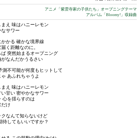
アニメ「紫雲寺家の子供たち」オープニングテーマ
アルバム「Bloomy!」収録曲
しまえ 味はハニーレモン
かなサワー
かかる 確かな境界線
ば届く距離なのに。
らば 突然始まるオープニング
胸がなんだかうるさい
 予測不可能が何度もヒットして
ゃ あふれちゃうよ
しまえ 味はハニーレモン
甘い甘い 密やかなサワー
 心を揺らすのは
君だけ
ックなんて知らないけど
 期待してもいいですか？
せる この鼓動の理由(わけ)