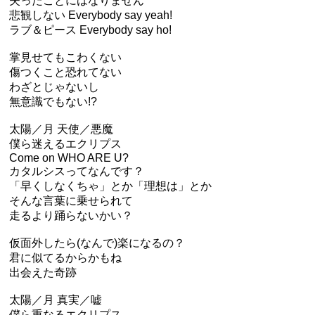
失ったことにはなりません
悲観しない Everybody say yeah!
ラブ＆ピース Everybody say ho!
掌見せてもこわくない
傷つくこと恐れてない
わざとじゃないし
無意識でもない!?
太陽／月 天使／悪魔
僕ら迷えるエクリプス
Come on WHO ARE U?
カタルシスってなんです？
「早くしなくちゃ」とか「理想は」とか
そんな言葉に乗せられて
走るより踊らないかい？
仮面外したら(なんで)楽になるの？
君に似てるからかもね
出会えた奇跡
太陽／月 真実／嘘
僕ら重なるエクリプス