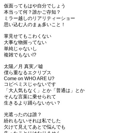
仮面ってもはや自分でしょう
本当って何？誰かご存知？
ミラー越しのリアリティーショー
思い込む人のまぁ多いこと！
掌見せてもこわくない
大事な物握ってない
単純じゃないし
複雑でもない!?
太陽／月 真実／嘘
僕ら重なるエクリプス
Come on WHO ARE U?
コピペミスじゃないです
「大人気もなく」とか「普通は」とか
そんな言葉に乗せられて
生きるより踊らないかい？
光遮ったのは誰？
紛れもないそれは私でした
欠けて見えてあとで悩んでも