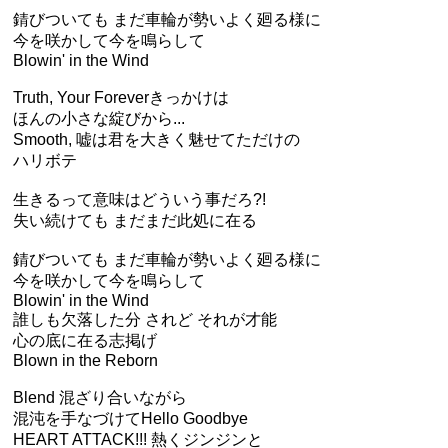
錆びついても まだ車輪が勢いよく廻る様に
今を咲かして今を鳴らして
Blowin' in the Wind
Truth, Your Foreverきっかけは
ほんの小さな綻びから...
Smooth, 嘘は君を大きく魅せてただけの
ハリボテ
生きるって意味はどういう事だろ?!
失い続けても まだまだ此処に在る
錆びついても まだ車輪が勢いよく廻る様に
今を咲かして今を鳴らして
Blowin' in the Wind
誰しも欠落した分 されど それが才能
心の底に在る志掲げ
Blown in the Reborn
Blend 混ざり合いながら
混沌を手なづけてHello Goodbye
HEART ATTACK!!! 熱くジンジンと