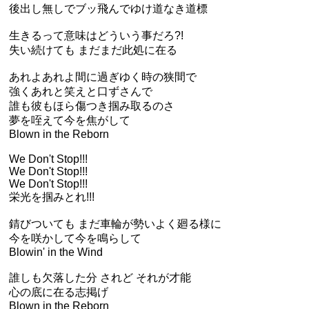
後出し無しでブッ飛んでゆけ道なき道標
生きるって意味はどういう事だろ?!
失い続けても まだまだ此処に在る
あれよあれよ間に過ぎゆく時の狭間で
強くあれと笑えと口ずさんで
誰も彼もほら傷つき掴み取るのさ
夢を咥えて今を焦がして
Blown in the Reborn
We Don't Stop!!!
We Don't Stop!!!
We Don't Stop!!!
栄光を掴みとれ!!!
錆びついても まだ車輪が勢いよく廻る様に
今を咲かして今を鳴らして
Blowin' in the Wind
誰しも欠落した分 されど それが才能
心の底に在る志掲げ
Blown in the Reborn