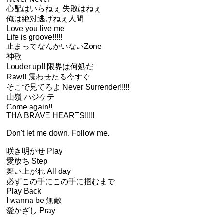
心配はいらねぇ 失敗はねぇ
俺は絶対逃げねぇ人間
Love you live me
Life is groove!!!!!
止まってなんかいないZone
神歌
Louder up!! 限界は何処だ
Raw!! 震わせたる今すぐ
そこで見てろよ Never Surrender!!!!!
山嶺 ハジケテ
Come again!!
THA BRAVE HEARTS!!!!!
Don't let me down. Follow me.
咲き明かせ Play
愛放ち Step
舞い上がれ All day
必ずこの手にこの手に掴むまで
Play Back
I wanna be 無敵
愛かざし Pray