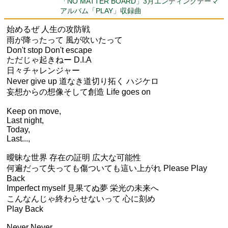
「NO MATTER BOARD」3月エンディングテーマ
アルバム「PLAY」収録曲
始めるぜ 人生の攻防戦
雨が降ったって 風が吹いたって
Don't stop Don't escape
ただじゃ起きねー D.I.A
日々チャレンジャー
Never give up 道なき道切り拓く ハジケロ
妄想からの想像そして創造 Life goes on
Keep on move,
Last night,
Today,
Last...,
曖昧な世界 存在の証明 広大な可能性
何遍だって失っても傷ついても這い上がれ Please Play
Back
Imperfect myself 見果てぬ夢 栄光の未来へ
こんなんじゃ終わらせないって 心に刻め
Play Back
Never Never