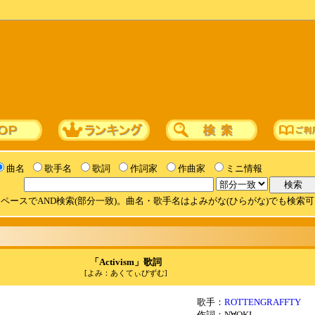
曲名
歌手名
歌詞
作詞家
作曲家
ミニ情報
ペースでAND検索(部分一致)。曲名・歌手名はよみがな(ひらがな)でも検索
「Activism」歌詞
[よみ：あくてぃびずむ]
歌手：
ROTTENGRAFFTY
作詞：N∀OKI