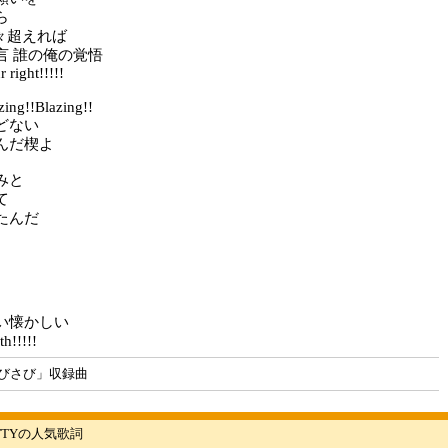
ら
 日々超えれば
言 誰の俺の覚悟
r right!!!!!
zing!!Blazing!!
どない
んだ楔よ
みと
て
たんだ
い懐かしい
!!!!!
びさび」収録曲
FFTYの人気歌詞