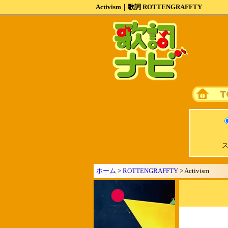
Activism｜歌詞 ROTTENGRAFFTY
ス
ホーム
>
ROTTENGRAFFTY
> Activism