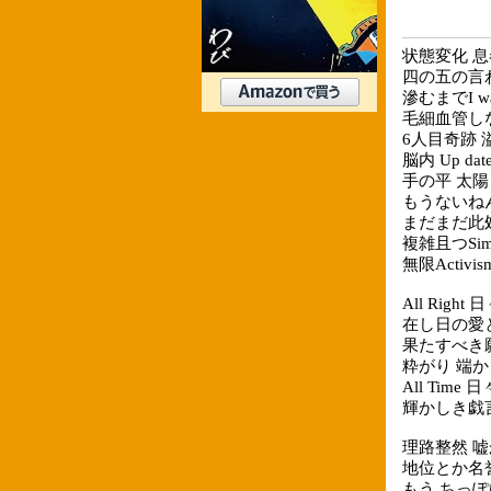
状態変化 息
四の五の言
滲むまでI w
毛細血管し
6人目奇跡 
脳内 Up dat
手の平 太陽
もうないね
まだまだ此
複雑且つSim
無限Activism
All Right 日
在し日の愛
果たすべき
粋がり 端か
All Time
輝かしき戯
理路整然 
地位とか名
もう ちっ