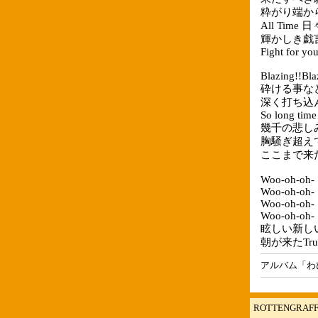
粋がり端か
All Time
輝かしき戯
Fight for you
Blazing!!Bla
砕ける事な
深く打ち込
So long time
幾千の悲し
胸騒ぎ超え
ここまで来
Woo-oh-oh-
Woo-oh-oh-
Woo-oh-oh-
Woo-oh-oh-
眩しい新し
朝が来たTruth
アルバム「わ
ROTTENGRA