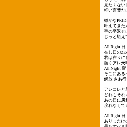
見たくない
軽い言葉だ
微かなPRID
叶えてきた
手の平返せ
じっと堪えてC
All Right 日
在し日のZio
君は在りに
熱くアレ天
All Night 響
そこにある
解放 さあ
アレコレと
どれもそれ
あの日に戻
戻れなくて
All Right 日
ありったけ
果たすべき