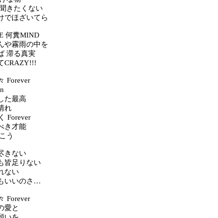
 聞きたくない
けでほざいてら
E 何糞MIND
んや霧雨の中を
ば 滞る真実
RAZY!!!
々 Forever
n
した最高
晴れ
く Forever
べき才能
行こう
尽きない
も皆足りない
れない
もいいのさ…
々 Forever
の愛と
願いを