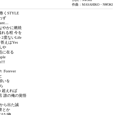
作曲：MASAHIKO・N∀OKI
巻くSTYLE
わず
ant…
なやかに燃焼
溢れる程 今を
e 2度ないLife
 答えはYes
んや
処に在る
ple
!!!
々 Forever
と
願いを
ら
 日々超えれば
言 誰の俺の覚悟
嘘から出た誠
誉とか
ぽけな物