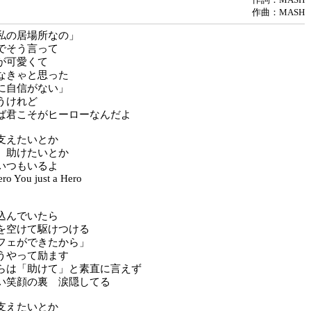
作曲：MASH
私の居場所なの」
でそう言って
が可愛くて
なきゃと思った
に自信がない」
うけれど
ば君こそがヒーローなんだよ
支えたいとか
 助けたいとか
いつもいるよ
ero You just a Hero
込んでいたら
を空けて駆けつける
フェができたから」
うやって励ます
らは「助けて」と素直に言えず
い笑顔の裏 涙隠してる
支えたいとか