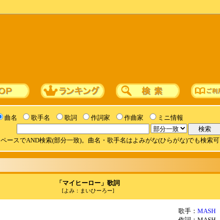
曲名
歌手名
歌詞
作詞家
作曲家
ミニ情報
ペースでAND検索(部分一致)。曲名・歌手名はよみがな(ひらがな)でも検索
「マイヒーロー」歌詞
[よみ：まいひーろー]
歌手：
MASH
作詞：MASH