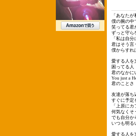
「あなたが
僕の腕の中
笑ってる君
ずっと守ら
「私は自分
君はそう言
僕からすれ
愛する人を
困ってる人
君のなかに
You just a H
君のことさ
友達が落ち
すぐに予定
「上原にカ
何気なくそ
でも自分か
いつも明る
愛する人を