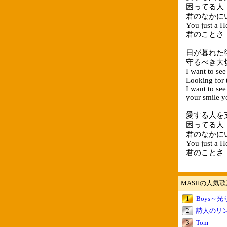
困ってる人
君のなかに
You just a H
君のことさ
日が暮れた
守るべき大
I want to see
Looking for t
I want to see
your smile 
愛する人を
困ってる人
君のなかに
You just a H
君のことさ
MASHの人気歌
1
Boys～
2
詩人のリ
3
Tom