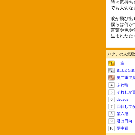
時々気持ち
でも大切な
涙が飛び出
僕らは何か
言葉や色や
生まれたた
ハク。の人気歌
1
一進
2
BLUE GIR
3
奥二重で
4
ふわ輪
5
それしか
6
dedede
7
回転して
8
第六感
9
君は日向
10
夢中猫