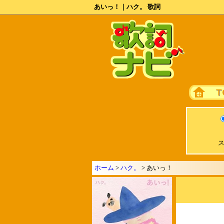
あいっ！｜ハク。 歌詞
ス
ホーム
>
ハク。
> あいっ！