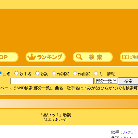
曲名
歌手名
歌詞
作詞家
作曲家
ミニ情報
ペースでAND検索(部分一致)。曲名・歌手名はよみがな(ひらがな)でも検索
「あいっ！」歌詞
[よみ：あいっ]
歌手：
ハク。
作詞：あい