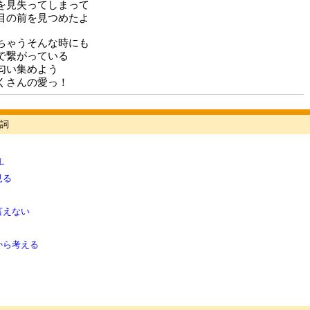
を見失ってしまって
目の前を見つめたよ
ちゃうそんな時にも
で繋がっている
匂い集めよう
くさんの愛っ！
詞
L
見る
言えない
から考える