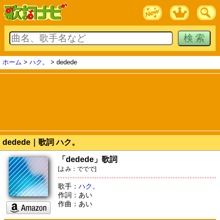
ホーム
>
ハク。
> dedede
dedede｜歌詞 ハク。
「dedede」歌詞
[よみ：ででで]
歌手：
ハク。
作詞：あい
作曲：あい