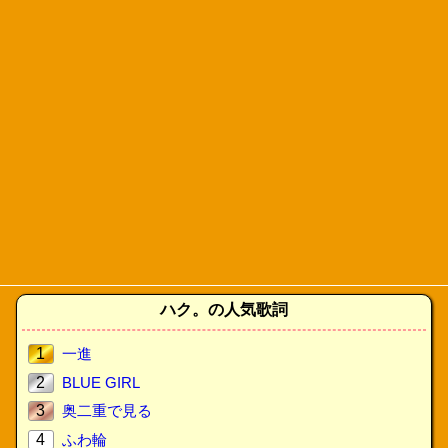
ハク。の人気歌詞
1
一進
2
BLUE GIRL
3
奥二重で見る
4
ふわ輪