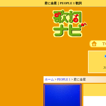
君に金星｜PEOPLE 1 歌詞
ス
ホーム
>
PEOPLE 1
> 君に金星