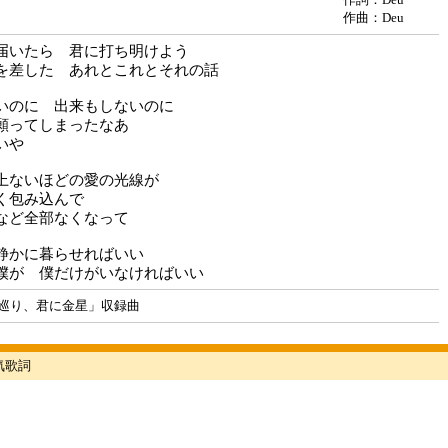
作曲：Deu
届いたら 君に打ち明けよう
を差した あれとこれとそれの話
いのに 出来もしないのに
願ってしまったなあ
いや
上ないほどの愛の光線が
く包み込んで
など全部なくなって
静かに暮らせればいい
僕が 僕だけがいなければいい
巡り、君に金星」収録曲
人気歌詞