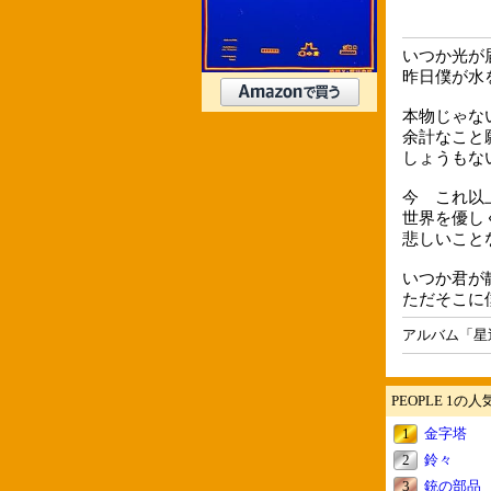
いつか光が
昨日僕が水
本物じゃな
余計なこと
しょうもな
今 これ以
世界を優し
悲しいこと
いつか君が
ただそこに
アルバム「星
PEOPLE 1の
1
金字塔
2
鈴々
3
銃の部品