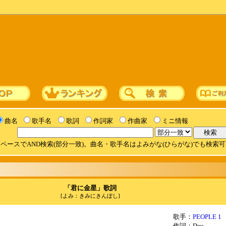
曲名
歌手名
歌詞
作詞家
作曲家
ミニ情報
ペースでAND検索(部分一致)。曲名・歌手名はよみがな(ひらがな)でも検索
「君に金星」歌詞
[よみ：きみにきんぼし]
歌手：
PEOPLE 1
作詞：Deu