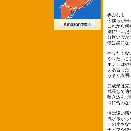
弄ぶなよ
今僕らが何
これから何
別にいいだ
分厚い雲が
僕は星にな
やりたくな
やりたいこ
ホントはや
ああ言った
うまく説明
完成形は完
成長して適
咳き込んで
口に合わな
涙は遠い惑
汽水域から
この小さな
ナイフや銃