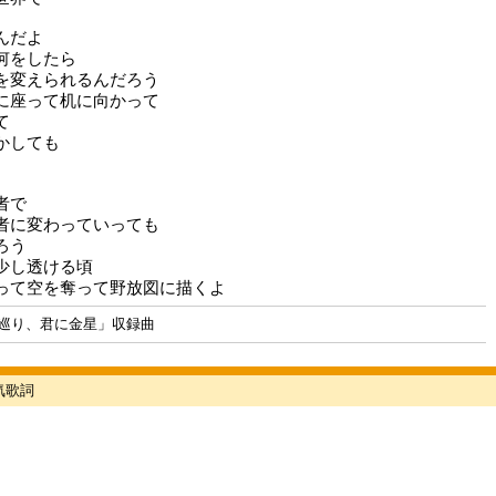
んだよ
何をしたら
を変えられるんだろう
に座って机に向かって
て
かしても
者で
者に変わっていっても
ろう
少し透ける頃
って空を奪って野放図に描くよ
巡り、君に金星」収録曲
人気歌詞