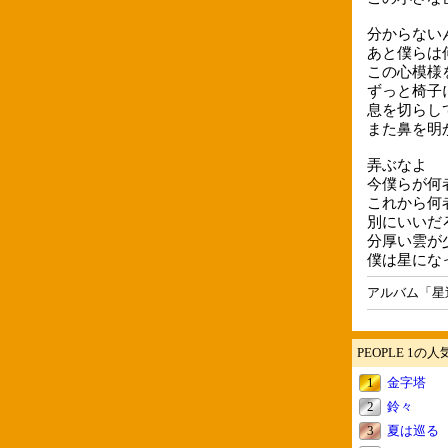
分からない
あと僕らは
この心模様
ずっと椅子
息を切らし
また鼻を明
弄ぶなよ
今僕らが何
これから何
別にいいだ
分厚い雲が
僕は星にな
アルバム「星
PEOPLE 1の
1
金字塔
2
鈴々
3
夏は巡る