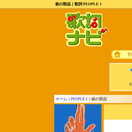
銃の部品｜歌詞 PEOPLE 1
ス
ホーム
>
PEOPLE 1
> 銃の部品