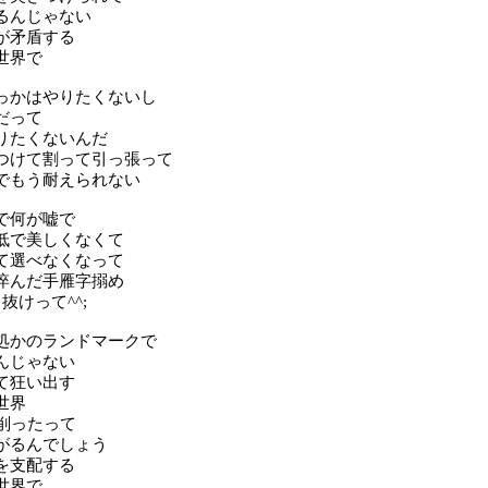
るんじゃない
が矛盾する
世界で
っかはやりたくないし
だって
りたくないんだ
つけて割って引っ張って
でもう耐えられない
で何が嘘で
低で美しくなくて
て選べなくなって
悴んだ手雁字搦め
抜けって^^;
処かのランドマークで
んじゃない
て狂い出す
世界
0削ったって
がるんでしょう
を支配する
世界で