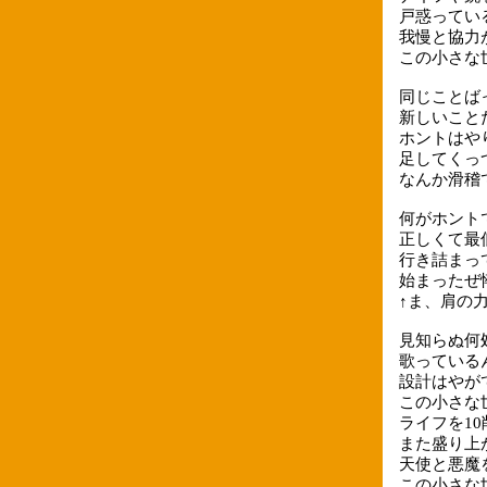
戸惑ってい
我慢と協力
この小さな
同じことば
新しいこと
ホントはや
足してくっ
なんか滑稽
何がホント
正しくて最
行き詰まっ
始まったぜ
↑ま、肩の力
見知らぬ何
歌っている
設計はやが
この小さな
ライフを1
また盛り上
天使と悪魔
この小さな