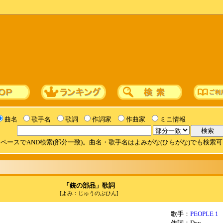
曲名
歌手名
歌詞
作詞家
作曲家
ミニ情報
ペースでAND検索(部分一致)。曲名・歌手名はよみがな(ひらがな)でも検索
「銃の部品」歌詞
[よみ：じゅうのぶひん]
歌手：
PEOPLE 1
作詞：Deu