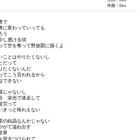
作曲：Deu
者で
者に変わっていっても
ろう
少し透ける頃
って空を奪って野放図に描くよ
いことはやりたくないし
とだって
りたくないんだ
ってこう言われるから
はできない
成じゃないし
合 栄光で迷走して
徒労って
いきっと味わえない
星の結晶なんかじゃない
やがて溢れ出す
世界
を突きつけられて