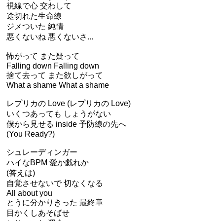
視線で心 交わして
途切れた生命線
ジメついた 純情
悪くないね 悪くないさ...
怖がって また疑って
Falling down Falling down
捨て去って また欲しがって
What a shame What a shame
レプリカの Love (レプリカの Love)
いくつあっても しょうがない
僕から見せる inside 予防線の先へ
(You Ready?)
シュレーディンガー
ハイなBPM 愛か戯れか
(答えは)
自覚させないで 切なくなる
All about you
とうに分かりきった 最終章
目かくしあそばせ