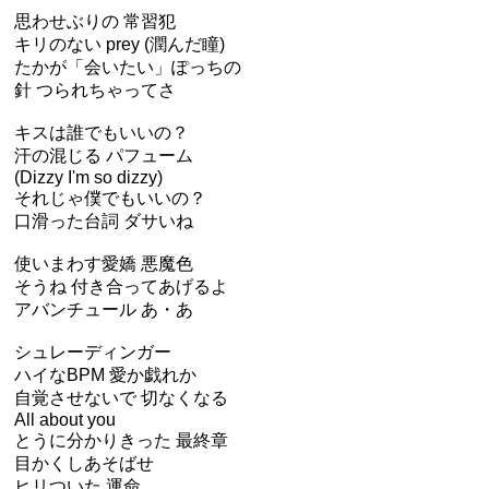
思わせぶりの 常習犯
キリのない prey (潤んだ瞳)
たかが「会いたい」ぽっちの
針 つられちゃってさ
キスは誰でもいいの？
汗の混じる パフューム
(Dizzy I'm so dizzy)
それじゃ僕でもいいの？
口滑った台詞 ダサいね
使いまわす愛嬌 悪魔色
そうね 付き合ってあげるよ
アバンチュール あ・あ
シュレーディンガー
ハイなBPM 愛か戯れか
自覚させないで 切なくなる
All about you
とうに分かりきった 最終章
目かくしあそばせ
ヒリついた 運命