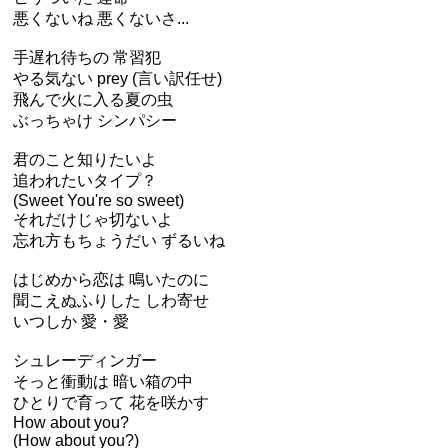
悪くないね 悪くないさ...
手遅れ待ちの 常習犯
やる気ない prey (言い訳任せ)
飛んで火に入る夏の虫
ぶっちゃけ シンパシー
君のこと知りたいよ
追われたいタイプ？
(Sweet You're so sweet)
それだけじゃ切ないよ
忘れ方もちょうだい ずるいね
はじめから恋は 鳴いたのに
聞こえぬふりした しわ寄せ
いつしか 愛・愛
シュレーディンガー
そっと衝動は 暗い箱の中
ひとりで育って 花を咲かす
How about you?
(How about you?)