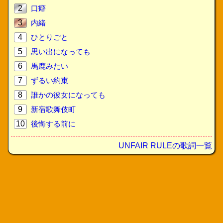
2
口癖
3
内緒
4
ひとりごと
5
思い出になっても
6
馬鹿みたい
7
ずるい約束
8
誰かの彼女になっても
9
新宿歌舞伎町
10
後悔する前に
UNFAIR RULEの歌詞一覧