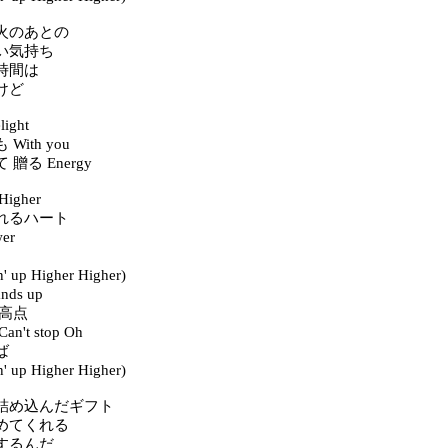
火のあとの
い気持ち
時間は
けど
ight
ith you
贈る Energy
igher
れるハート
er
 up Higher Higher)
ds up
最高点
't stop Oh
ば
 up Higher Higher)
詰め込んだギフト
めてくれる
するんだ