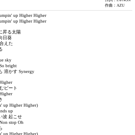
作曲：AZU
pin' up Higher Higher
pin' up Higher Higher
に昇る太陽
向日葵
け合えた
る
e sky
 bright
溶かす Synergy
igher
弾むビート
igher
さ
 up Higher Higher)
ds up
い波 起こせ
n stop Oh
ら
 up Higher Higher)