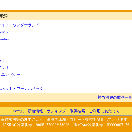
歌詞
レイク・ワンダーランド
ルマン
shadow
ゅう
ブラリ
・エンパシー
ルネット・ワーカホリック
神谷浩史の歌詞一
ホーム
｜
新着情報
｜
ランキング
｜
歌詞検索
｜
ご利用にあたって
著作権法等の理由により、歌詞の印刷・コピー・複製を禁止しております。
JASRAC許諾番号：9008177008Y38026 NexTone許諾番号：ID000003176