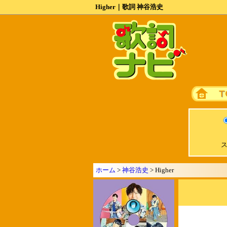
Higher｜歌詞 神谷浩史
ス
ホーム
>
神谷浩史
> Higher