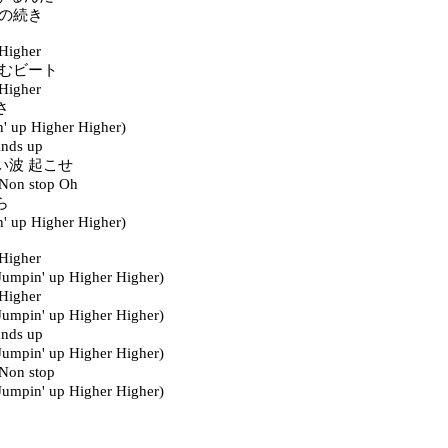
夢の続き
igher
弾むビート
igher
さ
 up Higher Higher)
ds up
い波 起こせ
n stop Oh
ら
 up Higher Higher)
igher
mpin' up Higher Higher)
igher
mpin' up Higher Higher)
ds up
mpin' up Higher Higher)
n stop
mpin' up Higher Higher)