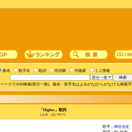
曲名
歌手名
歌詞
作詞家
作曲家
ミニ情報
ペースでAND検索(部分一致)。曲名・歌手名はよみがな(ひらがな)でも検索
「Higher」歌詞
[よみ：はいやー]
歌手：
神谷浩史
作詞：PA-NON