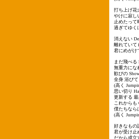
打ち上げ花
やけに寂し
止めたって
過ぎてゆく
消えない Del
離れていても W
君にめがけて 
まだ飛べる H
無重力にな
歓びの Show
全身 浴びて
(高く Jumpin'
思い切り Han
更新する 
これからも Can
僕たちなら
(高く Jumpin'
好きなもの
君が受け止
だから成立