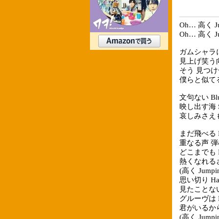
Oh… 高く Jum
Oh… 高く Jum
ガムシャラ
見上げ笑う
そう 見つ
僕らと似て
文句ない Blu
映し出す海 So
哀しみさえも 
まだ飛べる H
重なる声 
どこまでも H
熱くなれる
(高く Jumpin'
思い切り Han
見たことな
グルーヴは No
君がいるか
(高く Jumpin'