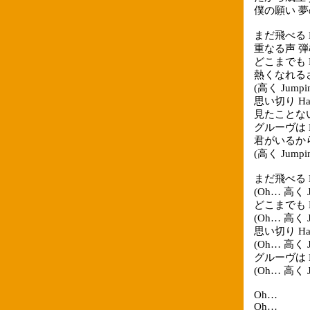
僕の願い 
まだ飛べる H
重なる声 
どこまでも H
熱くなれる
(高く Jumpin'
思い切り Han
見たことな
グルーヴは No
君がいるか
(高く Jumpin'
まだ飛べる H
(Oh… 高く Ju
どこまでも H
(Oh… 高く Ju
思い切り Han
(Oh… 高く Ju
グルーヴは No
(Oh… 高く Ju
Oh…
Oh…