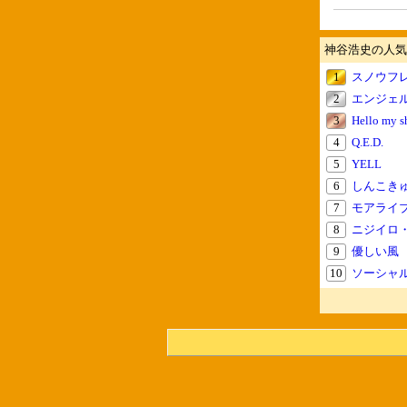
神谷浩史の人気
1
スノウフ
2
エンジェ
3
Hello my 
4
Q.E.D.
5
YELL
6
しんこき
7
モアライ
8
ニジイロ
9
優しい風
10
ソーシャ