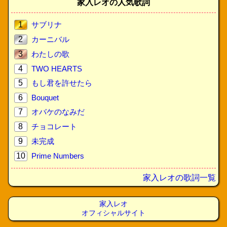
家入レオの人気歌詞
1
サブリナ
2
カーニバル
3
わたしの歌
4
TWO HEARTS
5
もし君を許せたら
6
Bouquet
7
オバケのなみだ
8
チョコレート
9
未完成
10
Prime Numbers
家入レオの歌詞一覧
家入レオ
オフィシャルサイト