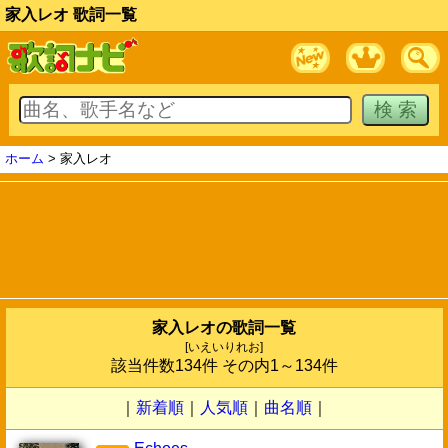
家入レオ 歌詞一覧
ホーム
> 家入レオ
家入レオの歌詞一覧
[いえいりれお]
該当件数134件 その内1～134件
｜
新着順
｜
人気順
｜
曲名順
｜