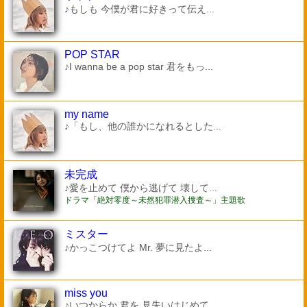
♪もしも 今僕が君に好きって伝え...
POP STAR
♪I wanna be a pop star 君をもっ...
my name
♪「もし、他の誰かになれるとした...
未完成
♪愛を止めて 僕から逃げて 壊して...
ドラマ「絶対零度～未然犯罪潜入捜査～」主題歌
ミスター
♪かっこつけてよ Mr. 夢に見たよ...
miss you
♪いつからか 君を 見失いはじめて...