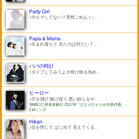
Party Girl
♪今ヒマしてない？突然ごめん い...
Papa & Mama
♪生まれ落ちて 見たのは何だい？...
パパの時計
♪ダイブしてみてよ夕焼け映る海め...
ヒーロー
♪空を飛び 駆け巡り 悪い奴らをや...
SMBC/三井住友銀行 2017年「ひとりひとりが日本代表。」
CMソング
Hikari
♪目を閉じて はじめて 見えてくる...