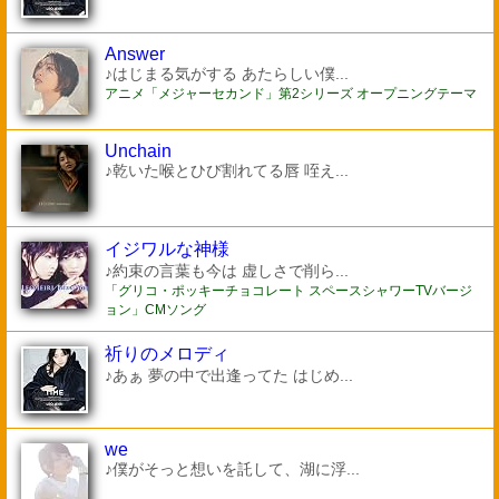
Answer
♪はじまる気がする あたらしい僕...
アニメ「メジャーセカンド」第2シリーズ オープニングテーマ
Unchain
♪乾いた喉とひび割れてる唇 咥え...
イジワルな神様
♪約束の言葉も今は 虚しさで削ら...
「グリコ・ポッキーチョコレート スペースシャワーTVバージ
ョン」CMソング
祈りのメロディ
♪あぁ 夢の中で出逢ってた はじめ...
we
♪僕がそっと想いを託して、湖に浮...