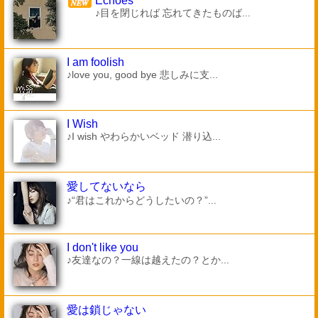
Echoes
♪目を閉じれば 忘れてきたものば...
I am foolish
♪love you, good bye 悲しみに支...
I Wish
♪I wish やわらかいベッド 潜り込...
愛してないなら
♪“君はこれからどうしたいの？”...
I don't like you
♪友達なの？一線は越えたの？とか...
愛は鎖じゃない