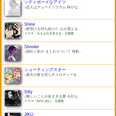
シティボーイなアイツ
♪恋人はチューイングガム 味がな...
Shine
♪夜明けを待ち続けた 心が震える...
ドラマ「カエルの王女さま」主題歌
Shooter
♪謎めく影が まとわりついて 身動...
シューティングスター
♪曇天の夜を照らすメロディーを...
Silly
♪難しいことが多すぎる愛 今日も...
ドラマ「Nのために」主題歌
JIKU