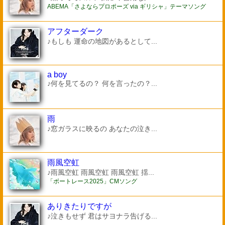
ABEMA「さよならプロポーズ via ギリシャ」テーマソング
アフターダーク
♪もしも 運命の地図があるとして...
a boy
♪何を見てるの？ 何を言ったの？...
雨
♪窓ガラスに映るの あなたの泣き...
雨風空虹
♪雨風空虹 雨風空虹 雨風空虹 揺...
「ボートレース2025」CMソング
ありきたりですが
♪泣きもせず 君はサヨナラ告げる...