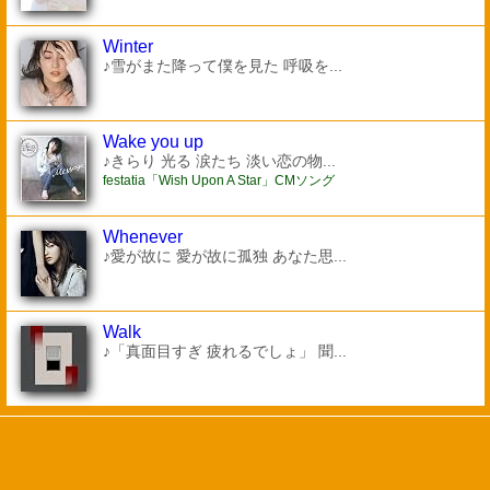
Winter
♪雪がまた降って僕を見た 呼吸を...
Wake you up
♪きらり 光る 涙たち 淡い恋の物...
festatia「Wish Upon A Star」CMソング
Whenever
♪愛が故に 愛が故に孤独 あなた思...
Walk
♪「真面目すぎ 疲れるでしょ」 聞...