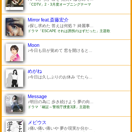
「CDTV」2・3月度オープニングテーマ
Mirror feat.斎藤宏介
♪探し求めた 答えは何処？ 綺麗事...
ドラマ「ESCAPE それは誘拐のはずだった」主題歌
Moon
♪今日も目が覚めて 窓を開けると...
めがね
♪今日は久しぶりのお休み でたら...
Message
♪明日の為に 歩き続けよう 夢の向...
ドラマ「確証～警視庁捜査3課」主題歌
メビウス
♪痛い痛い痛いや 夢か現実か分か...