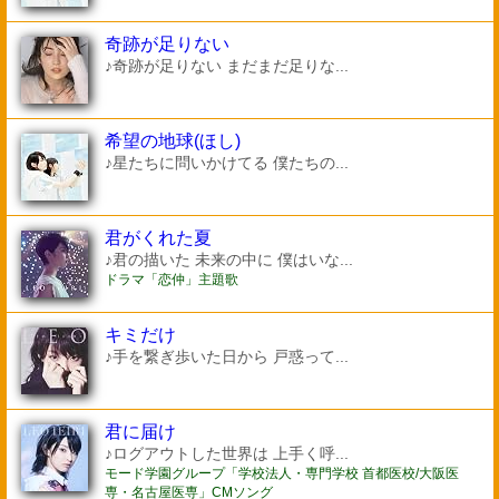
奇跡が足りない
♪奇跡が足りない まだまだ足りな...
希望の地球(ほし)
♪星たちに問いかけてる 僕たちの...
君がくれた夏
♪君の描いた 未来の中に 僕はいな...
ドラマ「恋仲」主題歌
キミだけ
♪手を繋ぎ歩いた日から 戸惑って...
君に届け
♪ログアウトした世界は 上手く呼...
モード学園グループ「学校法人・専門学校 首都医校/大阪医
専・名古屋医専」CMソング