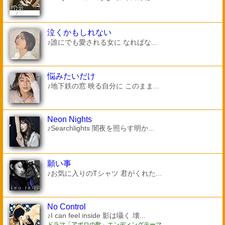
泣くかもしれない
♪誰にでも愛される女に なればな...
悩みたいだけ
♪地下鉄の窓 映る自分に このまま...
Neon Nights
♪Searchlights 闇夜を照らす明か...
願い事
♪お気に入りのTシャツ 君がくれた...
No Control
♪I can feel inside 影は囁く 壊...
ドラマ「アポロの歌」エンディングテーマ