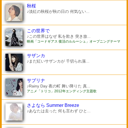
秋桜
♪淡紅の秋桜が秋の日の 何気ない...
この世界で
♪この世界はなぜ 私を欺き 突き放...
映画「コードギアス 復活のルルーシュ」オープニングテーマ
サザンカ
♪まだ紅いサザンカが 千切られ落...
サブリナ
♪Rainy Day 夜の町 舞い降りた 真...
アニメ「トリコ」2012年エンディング主題歌
さよなら Summer Breeze
♪あなたは去った 何も言わず ひと...