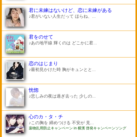
君に未練はないけど、恋に未練がある
♪君がいない人生だって ほらね、...
君をのせて
♪あの地平線 輝くのは どこかに君...
恋のはじまり
♪最初見かけた時 胸がキュンとと...
恍惚
♪悲しみの夜は過ぎ去った 少しの...
心のカ・タ・チ
♪この胸を 締めつける 不安が 見...
薬物乱用防止キャンペーン in 横濱 啓発キャンペーンソング