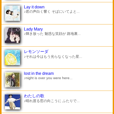
Lay it down
♪君の声白く響く そばにいてよと...
Lady Mary
♪輝き放った 魅惑な笑顔が 路地裏...
レモンソーダ
♪それは今はもう光らなくなった星...
lost in the dream
♪night is over you were here...
わたしの歌
♪晴れ渡る窓の向こうに ふたりで...