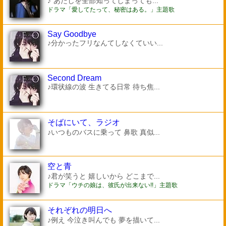
♪“あたしを全部知ってしまっても...
ドラマ「愛してたって、秘密はある。」主題歌
Say Goodbye
♪分かったフリなんてしなくていい...
Second Dream
♪環状線の波 生きてる日常 待ち焦...
そばにいて、ラジオ
♪いつものバスに乗って 鼻歌 真似...
空と青
♪君が笑うと 嬉しいから どこまで...
ドラマ「ウチの娘は、彼氏が出来ない!!」主題歌
それぞれの明日へ
♪例え 今泣き叫んでも 夢を描いて...