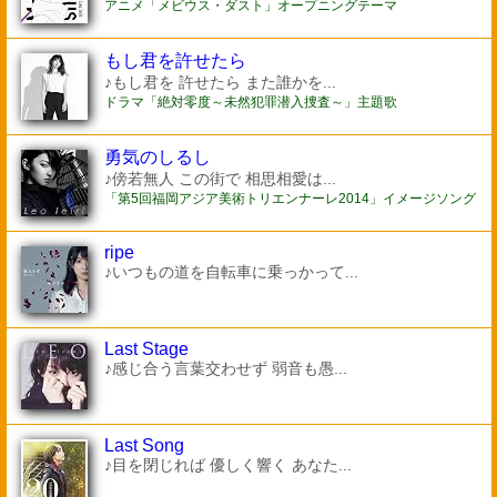
アニメ「メビウス・ダスト」オープニングテーマ
もし君を許せたら
♪もし君を 許せたら また誰かを...
ドラマ「絶対零度～未然犯罪潜入捜査～」主題歌
勇気のしるし
♪傍若無人 この街で 相思相愛は...
「第5回福岡アジア美術トリエンナーレ2014」イメージソング
ripe
♪いつもの道を自転車に乗っかって...
Last Stage
♪感じ合う言葉交わせず 弱音も愚...
Last Song
♪目を閉じれば 優しく響く あなた...