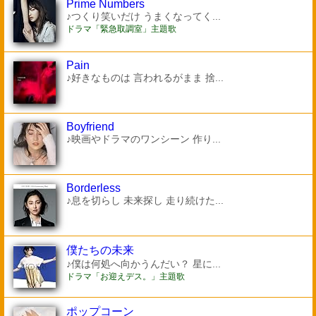
Prime Numbers
♪つくり笑いだけ うまくなってく...
ドラマ「緊急取調室」主題歌
Pain
♪好きなものは 言われるがまま 捨...
Boyfriend
♪映画やドラマのワンシーン 作り...
Borderless
♪息を切らし 未来探し 走り続けた...
僕たちの未来
♪僕は何処へ向かうんだい？ 星に...
ドラマ「お迎えデス。」主題歌
ポップコーン