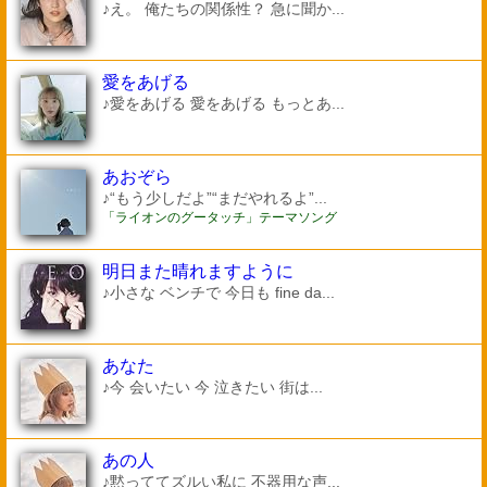
♪え。 俺たちの関係性？ 急に聞か...
愛をあげる
♪愛をあげる 愛をあげる もっとあ...
あおぞら
♪“もう少しだよ”“まだやれるよ”...
「ライオンのグータッチ」テーマソング
明日また晴れますように
♪小さな ベンチで 今日も fine da...
あなた
♪今 会いたい 今 泣きたい 街は...
あの人
♪黙っててズルい私に 不器用な声...