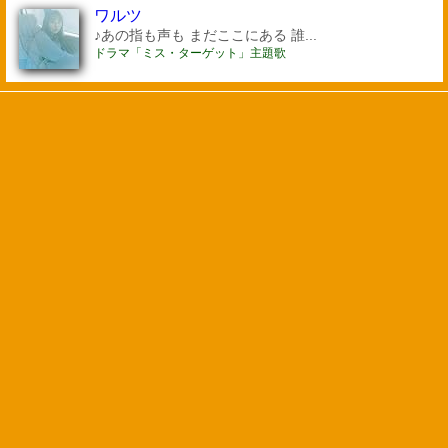
ワルツ
♪あの指も声も まだここにある 誰...
ドラマ「ミス・ターゲット」主題歌