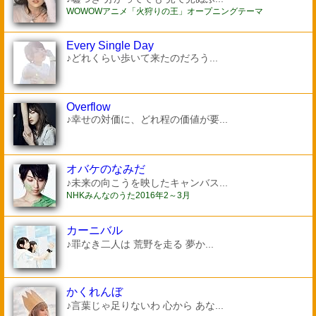
WOWOWアニメ「火狩りの王」オープニングテーマ
Every Single Day
♪どれくらい歩いて来たのだろう...
Overflow
♪幸せの対価に、どれ程の価値が要...
オバケのなみだ
♪未来の向こうを映したキャンバス...
NHKみんなのうた2016年2～3月
カーニバル
♪罪なき二人は 荒野を走る 夢か...
かくれんぼ
♪言葉じゃ足りないわ 心から あな...