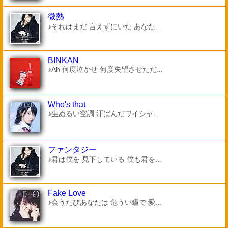
微熱
♪それはまだ 言えずにいた あなた...
BINKAN
♪Ah 何度泣かせ 何度失望させただ...
Who's that
♪生ぬるい空調 汗ばんだワイシャ...
ファンタジー
♪君は僕を 見下している 僕も君を...
Fake Love
♪会うたびあなたは 危うい瞳で 愛...