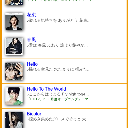
花束
♪溢れる気持ちを ありがとう 花束...
春風
♪君は 春風 ふわり 誰より艶やか...
Hello
♪揺れる空見た 水たまりに 掴みた...
Hello To The World
♪ここからはじまる Fly high toge...
「CDTV」2・3月度オープニングテーマ
Bicolor
♪煌めき集めたグロスでそっと 大...