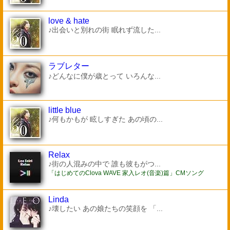
love & hate
♪出会いと別れの街 眠れず流した...
ラブレター
♪どんなに僕が歳とって いろんな...
little blue
♪何もかもが 眩しすぎた あの頃の...
Relax
♪街の人混みの中で 誰も彼もがつ...
「はじめてのClova WAVE 家入レオ(音楽)篇」CMソング
Linda
♪壊したい あの娘たちの笑顔を 「...