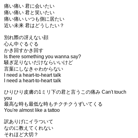
痛い痛い 君に会いたい
痛い痛い 君と笑いたい
痛い痛い いつも側に居たい
近い未来 君はどうしたい？
別れ際の冴えない顔
心ん中ぐるぐる
かき回すかき回す
Is there something you wanna say?
騒ぎ足りないだけならいいけど
言葉にしなきゃわからない
I need a heart-to-heart talk
I need a heart-to-heart talk
ひりひり皮膚の1ミリ下の君と言うこの痛み Can't touch
you
最高な時も最低な時もチクチクうずいてくる
You're almost like a tattoo
訳ありげにイラついて
なのに教えてくれない
それほど大切？