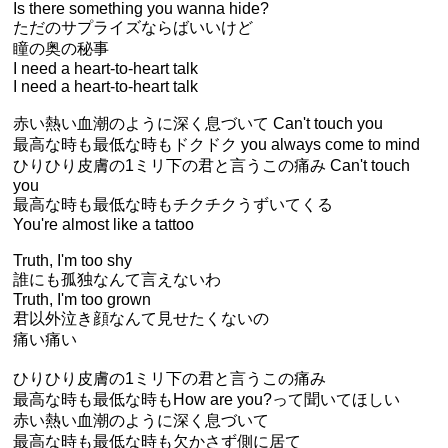
Is there something you wanna hide?
ただのサプライズならばいいけど
瞳の奥の秘事
I need a heart-to-heart talk
I need a heart-to-heart talk
赤い熱い血潮のように深く息づいて Can't touch you
最高な時も最低な時もドクドク you always come to mind
ひりひり皮膚の1ミリ下の君と言うこの痛み Can't touch
you
最高な時も最低な時もチクチクうずいてくる
You're almost like a tattoo
Truth, I'm too shy
誰にも孤独なんて言えないわ
Truth, I'm too grown
君以外泣き顔なんて見せたくないの
痛い痛い
ひりひり皮膚の1ミリ下の君と言うこの痛み
最高な時も最低な時もHow are you?って聞いてほしい
赤い熱い血潮のように深く息づいて
最高な時も最低な時も欠かさず側に居て