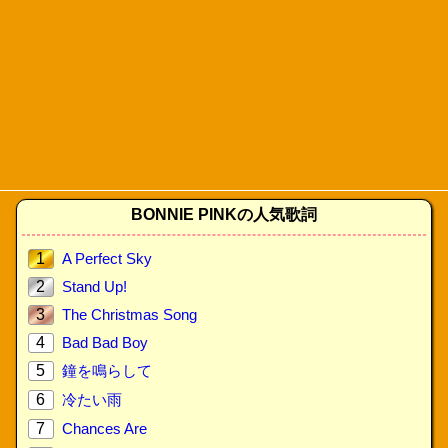
BONNIE PINKの人気歌詞
1
A Perfect Sky
2
Stand Up!
3
The Christmas Song
4
Bad Bad Boy
5
鐘を鳴らして
6
冷たい雨
7
Chances Are