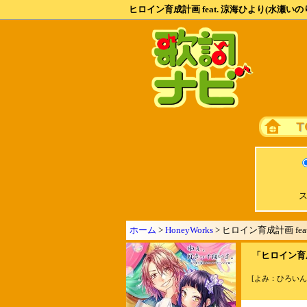
ヒロイン育成計画 feat. 涼海ひより(水瀬いの
ス
ホーム
>
HoneyWorks
> ヒロイン育成計画 fe
「ヒロイン育成
[よみ：ひろい