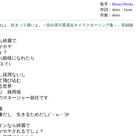
歌手：
HoneyWorks
作詞：shito・Gom
作曲：shito
ねぇ、好きって痛いよ。～告白実行委員会キャラクターソング集～」収録曲
ら綺麗で
ヤホヤ
ょ？
お姫様になれたら
エイ)
し採用ないし
て飛び込む
る世界
り 雑用係
のマネージャー就任です
後
だし 生きるためだし(`・ω・´)9
インなら綺麗で
ヤホヤされるでしょ？