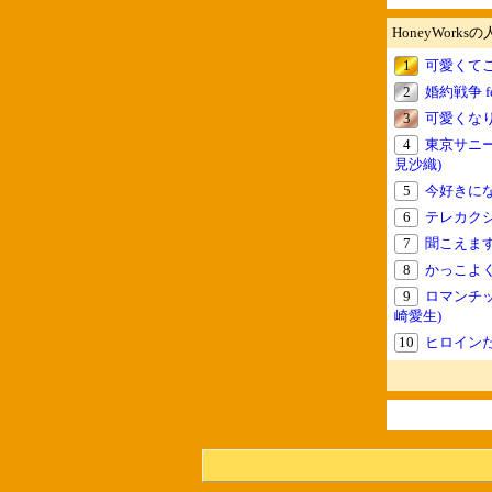
HoneyWorks
1
可愛くてごめ
2
婚約戦争 
3
可愛くなり
4
東京サニー
見沙織)
5
今好きになる。
6
テレカクシ記
7
聞こえますか
8
かっこよくな
9
ロマンチッ
崎愛生)
10
ヒロインたる