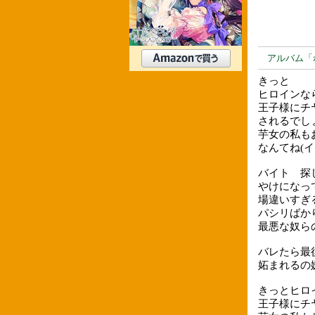
アルバム「
きっと
ヒロインな
王子様にチ
されるでし
芋女の私も
なんてね(イ
バイト 探
やけになっ
場違いすぎ
パシリばか
最悪な奴ら
バレたら最
妬まれるの嫌
きっとヒロ
王子様にチ