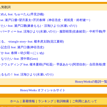
の人気歌詞
ん feat. ちゅーたん(早見沙織)
feat. 瀬戸口優×望月蒼太×芹沢春輝（神谷浩史・梶裕貴・鈴村健一）
たい feat. 瀬戸口雛(麻倉もも)・涼海ひより(水瀬いのり)
パーティー feat. 涼海ひより(水瀬いのり)・服部樹里(佐倉綾音)・中村千鶴(早
 -triangle story- feat. 榎本虎太朗(花江夏樹)
念日 feat. 瀬戸口優(神谷浩史)
 feat. 春輝＜幼少期＞(こいぬ)
りたい feat. 濱中翠(Gero)
クウェディング feat. 榎本夏樹(戸松遥)・早坂あかり(阿澄佳奈)・合田美桜(豊
もの！ feat. 涼海ひより(水瀬いのり)
HoneyWorksの歌詞一
HoneyWorks オフィシャルサイト
ホーム
｜
新着情報
｜
ランキング
｜
歌詞検索
｜
ご利用にあたって