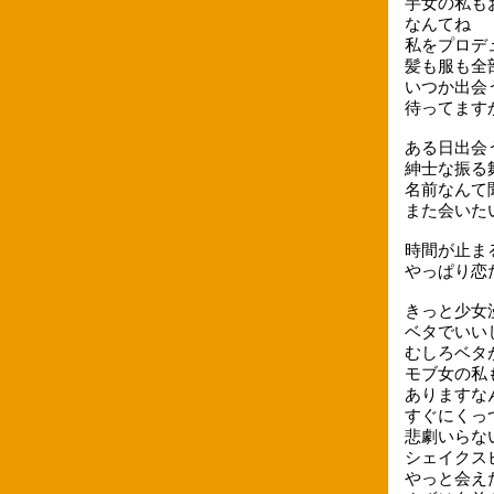
芋女の私も
なんてね
私をプロデ
髪も服も全
いつか出会
待ってますか
ある日出会
紳士な振る
名前なんて
また会いた
時間が止ま
やっぱり恋
きっと少女
ベタでいい
むしろベタ
モブ女の私
ありますな
すぐにくっ
悲劇いらな
シェイクス
やっと会え