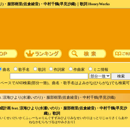
り)・服部樹里(佐倉綾音)・中村千鶴(早見沙織)｜歌詞 HoneyWorks
曲名
歌手名
歌詞
作詞家
作曲家
ミニ情報
ペースでAND検索(部分一致)。曲名・歌手名はよみがな(ひらがな)でも検索
at. 涼海ひより(水瀬いのり)・服部樹里(佐倉綾音)・中村千鶴(早見沙織)
計画 feat. 涼海ひより(水瀬いのり)・服部樹里(佐倉綾音)・中村千鶴(早見沙
織)」歌詞
んいくせいけいかくふぃーちゃりんぐすずみひよりみなせいのりはっとりじゅりさくらあや
ねなかむらちづるはやみさおり]