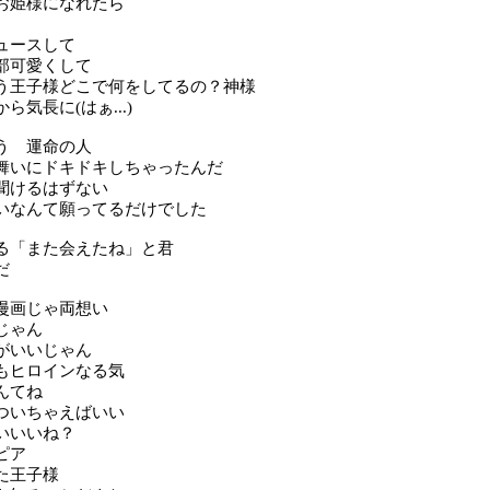
お姫様になれたら
ュースして
部可愛くして
う王子様どこで何をしてるの？神様
ら気長に(はぁ...)
う 運命の人
舞いにドキドキしちゃったんだ
聞けるはずない
いなんて願ってるだけでした
る「また会えたね」と君
だ
漫画じゃ両想い
じゃん
がいいじゃん
もヒロインなる気
んてね
ついちゃえばいい
いいいね？
ピア
た王子様