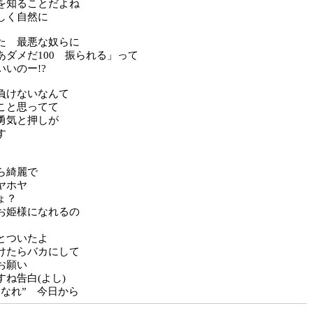
を知ることだよね
しく自然に
た 最悪な奴らに
あダメだ100 振られる」って
いのー!?
負けないなんて
こと思ってて
勇気と押しが
す
ら綺麗で
ヤホヤ
ょ？
お姫様になれるの
とついたよ
けたらバカにして
お願い
ね告白(よし)
になれ” 今日から