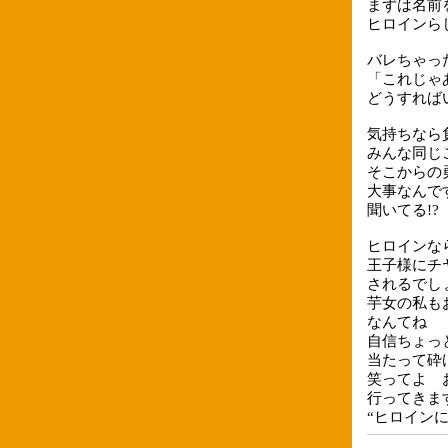
まずは名前
ヒロインら
バレちゃっ
「これじゃ
どうすればい
気持ちなら
みんな同じ
そこからの
大事なんで
聞いてる!?
ヒロインな
王子様にチ
されるでし
芋女の私も
なんてね
自信ちょっ
当たって砕
笑ってよ 
行ってきます
“ヒロイン