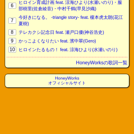
ヒロイン育成計画 feat. 涼海ひより(水瀬いのり)・服
6
部樹里(佐倉綾音)・中村千鶴(早見沙織)
今好きになる。 -triangle story- feat. 榎本虎太朗(花江
7
夏樹)
8
テレカクシ記念日 feat. 瀬戸口優(神谷浩史)
9
かっこよくなりたい feat. 濱中翠(Gero)
10
ヒロインたるもの！ feat. 涼海ひより(水瀬いのり)
HoneyWorksの歌詞一覧
HoneyWorks
オフィシャルサイト