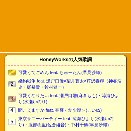
HoneyWorksの人気歌詞
1
可愛くてごめん feat. ちゅーたん(早見沙織)
婚約戦争 feat. 瀬戸口優×望月蒼太×芹沢春輝（神谷浩
2
史・梶裕貴・鈴村健一）
可愛くなりたい feat. 瀬戸口雛(麻倉もも)・涼海ひよ
3
り(水瀬いのり)
4
聞こえますか feat. 春輝＜幼少期＞(こいぬ)
東京サニーパーティー feat. 涼海ひより(水瀬いの
5
り)・服部樹里(佐倉綾音)・中村千鶴(早見沙織)