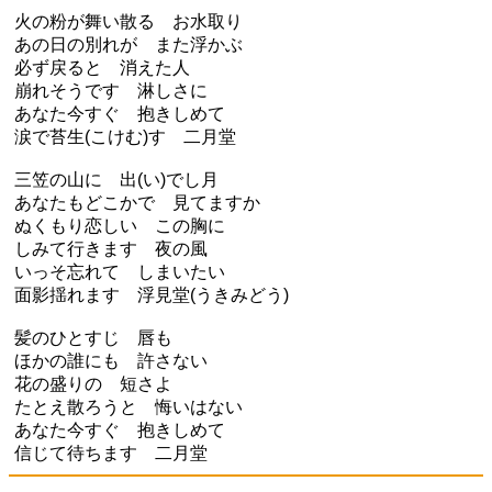
火の粉が舞い散る お水取り
あの日の別れが また浮かぶ
必ず戻ると 消えた人
崩れそうです 淋しさに
あなた今すぐ 抱きしめて
涙で苔生(こけむ)す 二月堂
三笠の山に 出(い)でし月
あなたもどこかで 見てますか
ぬくもり恋しい この胸に
しみて行きます 夜の風
いっそ忘れて しまいたい
面影揺れます 浮見堂(うきみどう)
髪のひとすじ 唇も
ほかの誰にも 許さない
花の盛りの 短さよ
たとえ散ろうと 悔いはない
あなた今すぐ 抱きしめて
信じて待ちます 二月堂