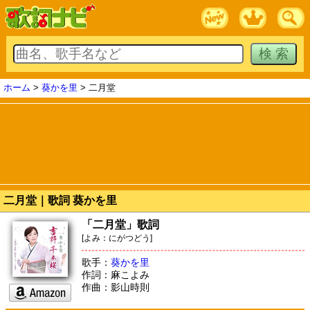
ホーム
>
葵かを里
> 二月堂
二月堂｜歌詞 葵かを里
「二月堂」歌詞
[よみ：にがつどう]
歌手：
葵かを里
作詞：麻こよみ
作曲：影山時則