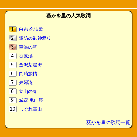
葵かを里の人気歌詞
1
白糸 恋情歌
2
諏訪の御神渡り
3
華厳の滝
4
香嵐渓
5
金沢茶屋街
6
岡崎旅情
7
夫婦滝
8
立山の春
9
城端 曳山祭
10
しぐれ高山
葵かを里の歌詞一覧