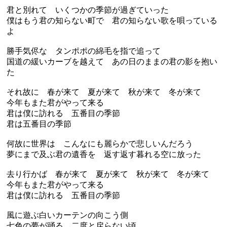
君と別れて いくつかの季節が過ぎていった
僕はもう君の知らない町で 君の知らない歌を唄っている
よ
勝手気侭な タンポポの綿毛を指で追って
国道の緩いカーブを越えて あの日のままの君の影を抱い
た
それ故に 春が来て 夏が来て 秋が来て 冬が来て
今年もまた君がやって来る
君は僕に訪れる 五番目の季節
君は五番目の季節
何故に世界は こんなにも麗らかで悲しいんだろう
夢にまで及ぶ君の遺香を 返す返す暮れる空に放った
去り行かば 春が来て 夏が来て 秋が来て 冬が来て
今年もまた君がやって来る
君は僕に訪れる 五番目の季節
風に遊ぶ白いカーテンの向こう側
七色の夢が踊る 二度と戻らない頃