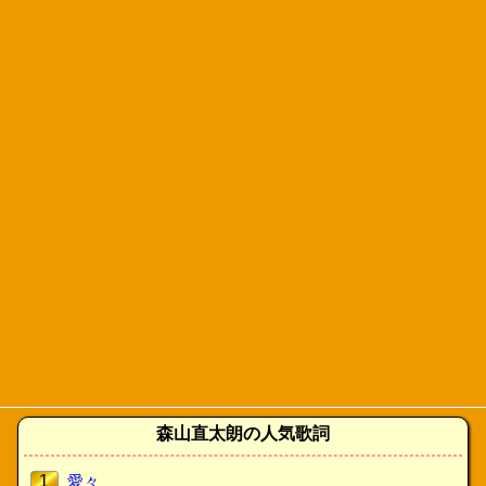
森山直太朗の人気歌詞
1
愛々