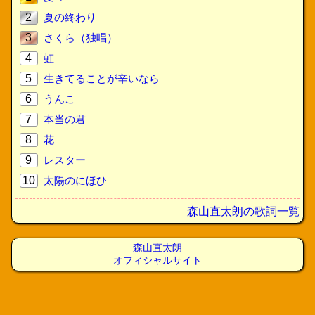
2
夏の終わり
3
さくら（独唱）
4
虹
5
生きてることが辛いなら
6
うんこ
7
本当の君
8
花
9
レスター
10
太陽のにほひ
森山直太朗の歌詞一覧
森山直太朗
オフィシャルサイト