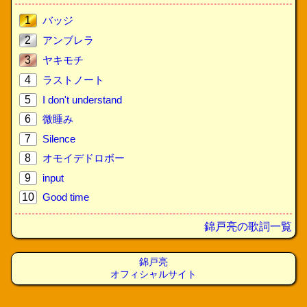
1
バッジ
2
アンブレラ
3
ヤキモチ
4
ラストノート
5
I don't understand
6
微睡み
7
Silence
8
オモイデドロボー
9
input
10
Good time
錦戸亮の歌詞一覧
錦戸亮
オフィシャルサイト