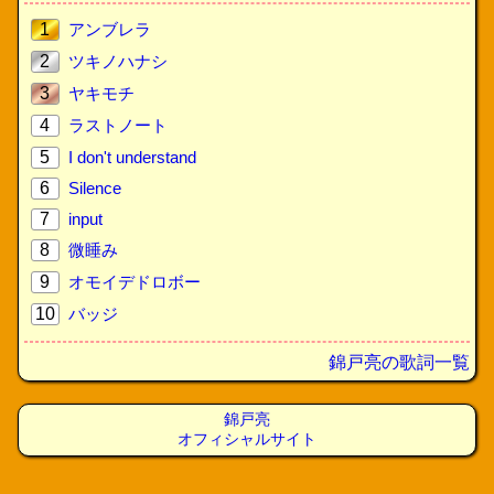
1
アンブレラ
2
ツキノハナシ
3
ヤキモチ
4
ラストノート
5
I don't understand
6
Silence
7
input
8
微睡み
9
オモイデドロボー
10
バッジ
錦戸亮の歌詞一覧
錦戸亮
オフィシャルサイト