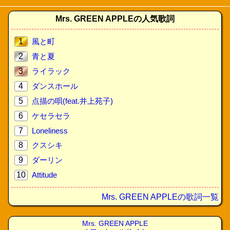
Mrs. GREEN APPLEの人気歌詞
1
風と町
2
青と夏
3
ライラック
4
ダンスホール
5
点描の唄(feat.井上苑子)
6
ケセラセラ
7
Loneliness
8
クスシキ
9
ダーリン
10
Attitude
Mrs. GREEN APPLEの歌詞一覧
Mrs. GREEN APPLE