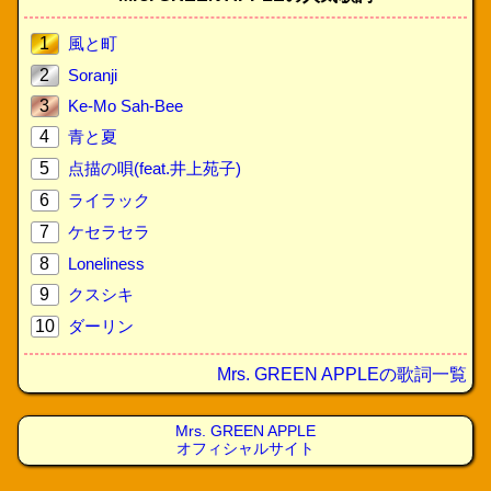
1
風と町
2
Soranji
3
Ke-Mo Sah-Bee
4
青と夏
5
点描の唄(feat.井上苑子)
6
ライラック
7
ケセラセラ
8
Loneliness
9
クスシキ
10
ダーリン
Mrs. GREEN APPLEの歌詞一覧
Mrs. GREEN APPLE
オフィシャルサイト