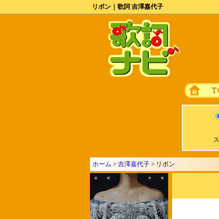
リボン｜歌詞 吉澤嘉代子
ス
ホーム
>
吉澤嘉代子
> リボン