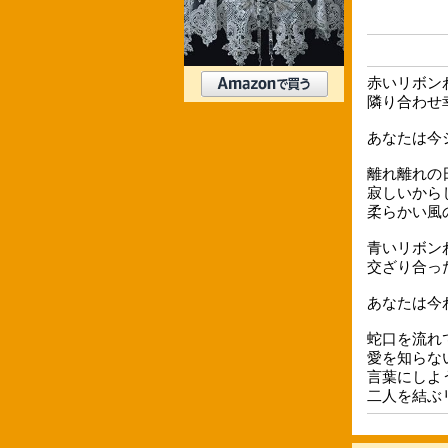
赤いリボン
隣り合わせ
あなたは今
離れ離れの
寂しいから
柔らかい風
青いリボン
交ざり合っ
あなたは今
蛇口を流れ
愛を知らな
言葉にしよ
二人を結ぶ