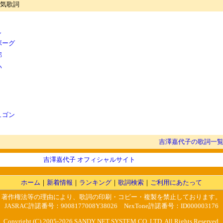
気歌詞
し
ボーグ
部
い
ュゴン
吉澤嘉代子の歌詞一
吉澤嘉代子 オフィシャルサイト
ホーム
｜
新着情報
｜
ランキング
｜
歌詞検索
｜
ご利用にあたって
著作権法等の理由により、歌詞の印刷・コピー・複製を禁止しております。
JASRAC許諾番号：9008177008Y38026 NexTone許諾番号：ID000003176
Copyright (C) 2005-2026 SANDY NET SYSTEM CO.,LTD. All Rights Reserved.