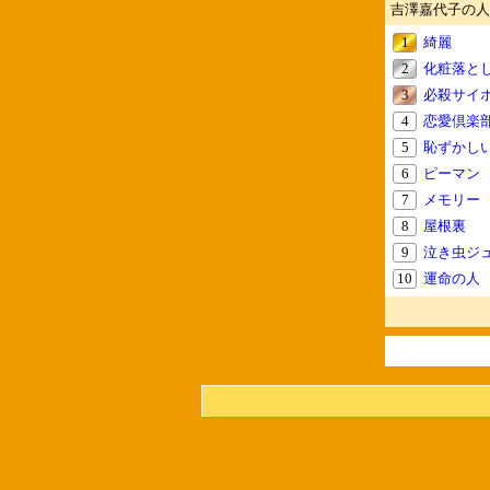
吉澤嘉代子の人
1
綺麗
2
化粧落と
3
必殺サイ
4
恋愛倶楽
5
恥ずかし
6
ピーマン
7
メモリー
8
屋根裏
9
泣き虫ジ
10
運命の人