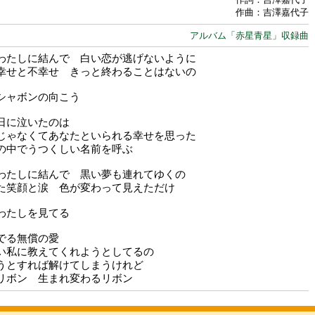
作曲：吉澤嘉代子
アルバム「赤星青星」収録曲
わたしに結んで 白い恋が逃げないように
幸せと不幸せ きっと終わることはないの
シャボンの向こう
日に泣いたのは
じゃなくてあなたといられる幸せを思った
の中でうつくしい名前を呼ぶ
わたしに結んで 黒い夢も連れてゆくの
た笑顔と涙 色が変わって見えただけ
わたしを見てる
でる無償の愛
い私に教えてくれようとしてるの
うとすれば解けてしまうけれど
リボン 生まれ変わるリボン