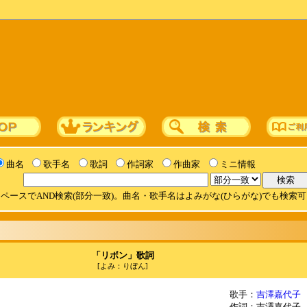
曲名
歌手名
歌詞
作詞家
作曲家
ミニ情報
ペースでAND検索(部分一致)。曲名・歌手名はよみがな(ひらがな)でも検索
「リボン」歌詞
[よみ：りぼん]
歌手：
吉澤嘉代子
作詞：吉澤嘉代子