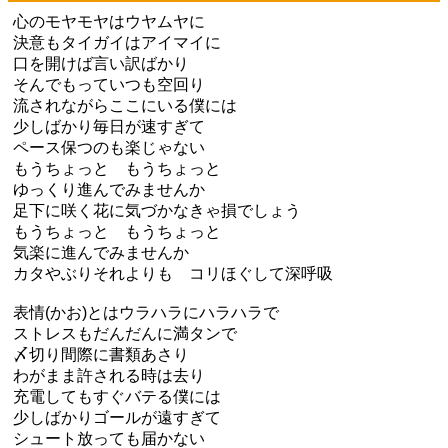
心のモヤモヤはウヤムヤに
決意もタイガイはアイマイに
口を開けば言い訳ばかり
そんでもっていつも空回り
流されながらここにいる僕には
少しばかり毎日が速すぎて
ペース保つのも楽じゃない
もうちょっと もうちょっと
ゆっくり進んでみませんか
足下に咲く花に気づかなきゃ損でしょう
もうちょっと もうちょっと
気楽に進んでみませんか
カタやぶりそれよりも コリほぐして深呼吸
表情(かお)とはウラハラにハラハラで
ストレスもだんだんに満タンで
〆切り間際に書類あさり
わがまま許される時は去り
充電してもすぐバテる僕には
少しばかりゴールが遠すぎて
シュート放っても届かない