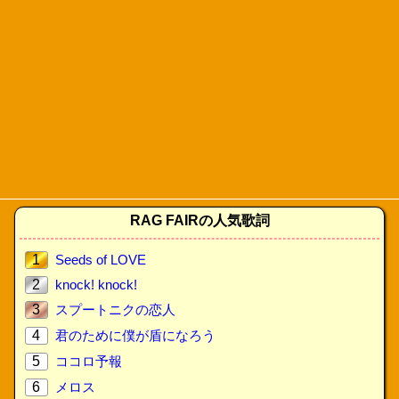
RAG FAIRの人気歌詞
1
Seeds of LOVE
2
knock! knock!
3
スプートニクの恋人
4
君のために僕が盾になろう
5
ココロ予報
6
メロス