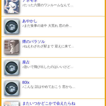
アネモネ
♪たった六畳のワンルームなんて...
あやかし
♪まだ食事の途中 大荒れ 窓の外...
煙のパラソル
♪ねえわざわざ駅まで 迎えに来て...
座占
♪急いで飛び出したのはいいけど...
80lx
♪こんな 話はやめておこう 窓から...
またいつかどこかで会えたらね