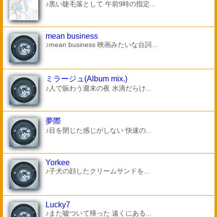
♪黒い睫毛落として 午前9時の指定...
mean business
♪mean business 映画みたいな台詞...
ミラージュ(Album mix.)
♪人で賑わう週末の夜 水滴だらけ...
夢際
♪目を閉じた感じがしない 快速の...
Yorkee
♪子犬の顔したクリームサンドを...
Lucky7
♪また嘘ついて帰った 遠くにある...