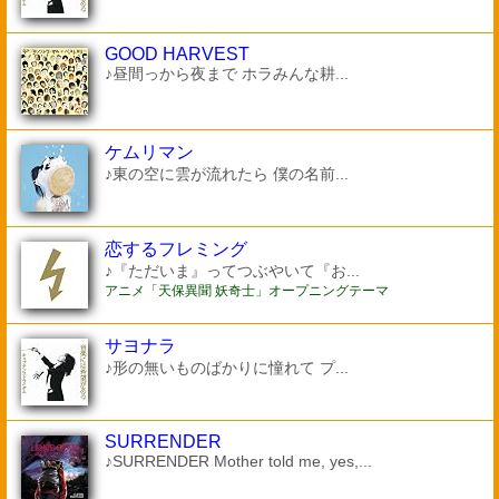
GOOD HARVEST
♪昼間っから夜まで ホラみんな耕...
ケムリマン
♪東の空に雲が流れたら 僕の名前...
恋するフレミング
♪『ただいま』ってつぶやいて『お...
アニメ「天保異聞 妖奇士」オープニングテーマ
サヨナラ
♪形の無いものばかりに憧れて プ...
SURRENDER
♪SURRENDER Mother told me, yes,...