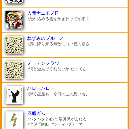
人間ナニモノ!?
♪たれ込める雲をかきわけてか細く...
ねずみのブルース
♪肩に降り来る無数に白い粉の寒さ...
ノーテンフラワー
♪僕と遊んでくれないか だってあ...
ハローハロー
♪輝く星座も、今日のこの想いも、...
風船ガム
♪バタバタと心の 扇風機がまわる...
アニメ「銀魂」エンディングテーマ