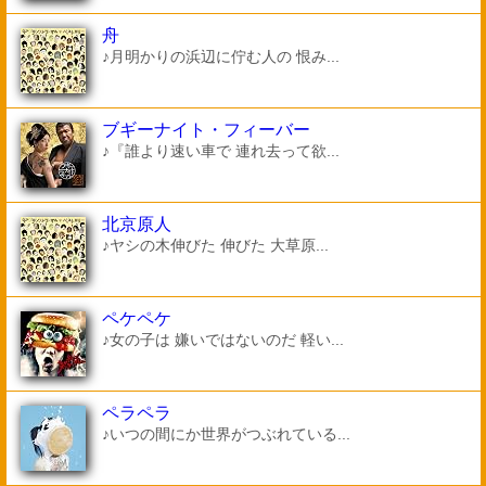
舟
♪月明かりの浜辺に佇む人の 恨み...
ブギーナイト・フィーバー
♪『誰より速い車で 連れ去って欲...
北京原人
♪ヤシの木伸びた 伸びた 大草原...
ペケペケ
♪女の子は 嫌いではないのだ 軽い...
ペラペラ
♪いつの間にか世界がつぶれている...