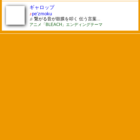
ギャロップ
♪
pe'zmoku
♫ 繋がる音が鼓膜を叩く 伝う言葉...
アニメ「BLEACH」エンディングテーマ