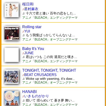
桜日和
♪
星村麻衣
♫ 十六で君と逢い 百年の恋をした...
アニメ「BLEACH」エンディングテーマ
Rolling star
♪
YUI
♫ もう我慢ばっかしてらんないよ...
アニメ「BLEACH」オープニングテーマ
Baby It's You
♪
JUNE
♫ 君はいつも この街 退屈だと嘆き...
アニメ「BLEACH」エンディングテーマ
TONIGHT, TONIGHT, TONIGHT
♪
BEAT CRUSADERS
♫ Woke up with yawning, it's daw...
アニメ「BLEACH」オープニングテーマ
HANABI
♪
いきものがかり
♫ 煌いて 揺らめいて 蒼き夢 舞い...
アニメ「BLEACH」エンディングテーマ