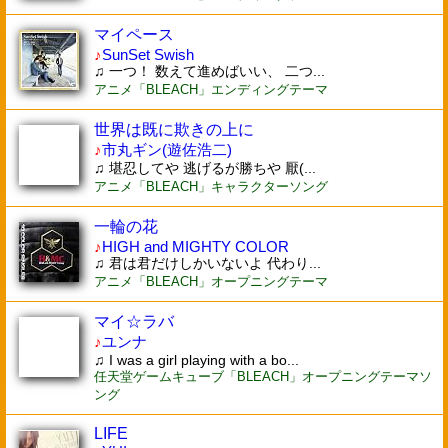
マイペース
♪
SunSet Swish
♫ 一つ！ 数えて進めばいい、 二つ...
アニメ「BLEACH」エンディングテーマ
世界は既に欺きの上に
♪
市丸ギン(遊佐浩二)
♫ 堪忍してや 逃げるが勝ちや 厭(...
アニメ「BLEACH」キャラクターソング
一輪の花
♪
HIGH and MIGHTY COLOR
♫ 君は君だけしかいないよ 代わり...
アニメ「BLEACH」オープニングテーマ
マイ☆ラバ
♪
ユンナ
♫ I was a girl playing with a bo...
任天堂ゲームキューブ「BLEACH」オープニングテーマソ
ング
LIFE