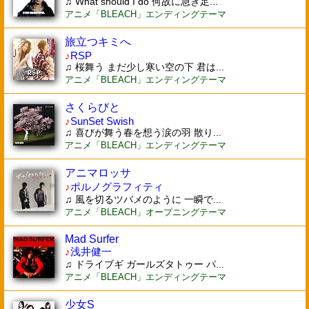
♫ What should I do 何故に急ぎ足...
アニメ「BLEACH」エンディングテーマ
旅立つキミへ
♪
RSP
♫ 桜舞う まだ少し寒い空の下 君は...
アニメ「BLEACH」エンディングテーマ
さくらびと
♪
SunSet Swish
♫ 喜びが舞う春を想う涙の羽 散り...
アニメ「BLEACH」エンディングテーマ
アニマロッサ
♪
ポルノグラフィティ
♫ 風を切るツバメのように 一瞬で...
アニメ「BLEACH」オープニングテーマ
Mad Surfer
♪
浅井健一
♫ ドライブギ ガールズタトゥー パ...
アニメ「BLEACH」エンディングテーマ
少女S