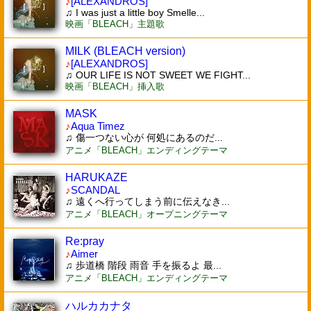
♪
[ALEXANDROS]
♫ I was just a little boy Smelle...
映画「BLEACH」主題歌
MILK (BLEACH version)
♪
[ALEXANDROS]
♫ OUR LIFE IS NOT SWEET WE FIGHT...
映画「BLEACH」挿入歌
MASK
♪
Aqua Timez
♫ 傷一つない心が 何処にあるのだ...
アニメ「BLEACH」エンディングテーマ
HARUKAZE
♪
SCANDAL
♫ 遠くへ行ってしまう前に伝えなき...
アニメ「BLEACH」オープニングテーマ
Re:pray
♪
Aimer
♫ 歩道橋 階段 雨音 手を振るよ 最...
アニメ「BLEACH」エンディングテーマ
ハルカカナタ