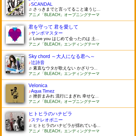
♪
SCANDAL
♫ さっきまでと言ってること違うじ...
アニメ「BLEACH」オープニングテーマ
君を守って 君を愛して
♪
サンボマスター
♫ Love you はじめて会ったのは 土...
アニメ「BLEACH」エンディングテーマ
Sky chord ～大人になる君へ～
♪
辻詩音
♫ 素直なウタが歌えない かざりつ...
アニメ「BLEACH」エンディングテーマ
Velonica
♪
Aqua Timez
♫ 挫折まみれ 流行にまぎれ 幸せな...
アニメ「BLEACH」オープニングテーマ
ヒトヒラのハナビラ
♪
ステレオポニー
♫ ヒトヒラのハナビラが揺れている...
アニメ「BLEACH」エンディングテーマ