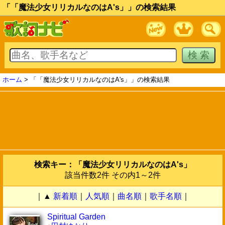
「「魔法少女リリカルなのはA's」」の検索結果
ホーム
> 「「魔法少女リリカルなのはA's」」の検索結果
検索キー：「魔法少女リリカルなのはA's」
該当件数2件 その内1～2件
｜▲
新着順
｜
人気順
｜
曲名順
｜
歌手名順
｜
Spiritual Garden