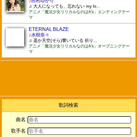
♪
田村ゆかり
♫ 大人になっても、忘れない my lo...
アニメ「魔法少女リリカルなのはA's」エンディングテー
マ
ETERNAL BLAZE
♪
水樹奈々
♫ 遥か天空(そら)響いている 祈り...
アニメ「魔法少女リリカルなのはA's」オープニングテー
マ
歌詞検索
曲名
歌手名