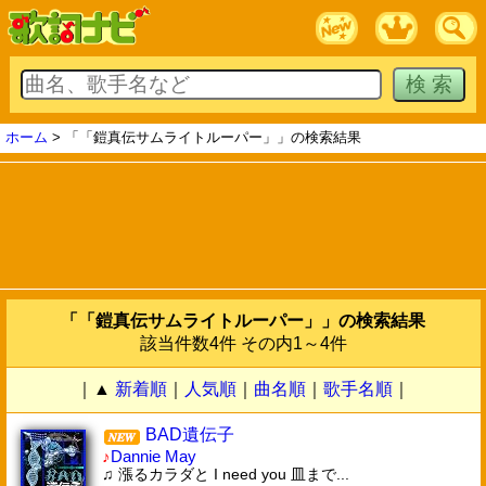
ホーム
> 「「鎧真伝サムライトルーパー」」の検索結果
「「鎧真伝サムライトルーパー」」の検索結果
該当件数4件 その内1～4件
｜▲
新着順
｜
人気順
｜
曲名順
｜
歌手名順
｜
BAD遺伝子
♪
Dannie May
♫ 漲るカラダと I need you 皿まで...