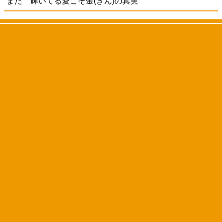
まだ 輝いてる愛こそ金(きん)の真実