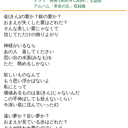
ドラマ「死幣-DEATH CASH-」主題歌
アルバム「革命の丘」収録曲
金(きん)の愛か？銀の愛か？
おまえが失くした愛はどれだ？
そんな美しい愛じゃなくて
信じてただけの独りよがり
神様がいるなら
あの人 返してください
思い出の水面(みなも)を
ただ 眺めるしかない
欲しいものなんて
もう思い浮かばないよ
私にとって
価値あるものは金(きん)じゃないんだ
この手伸ばしても拾えないくらい
今深い底に沈んでいった幻
遠い夢か？近い夢か？
おまえが見ている歩はどれだ？
どうせ叶わぬ夢なのでしょう