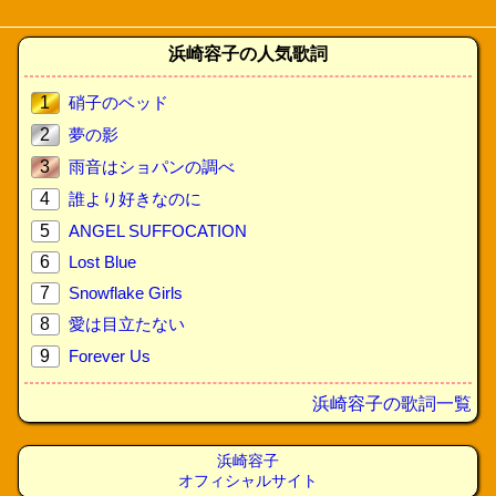
浜崎容子の人気歌詞
1
硝子のベッド
2
夢の影
3
雨音はショパンの調べ
4
誰より好きなのに
5
ANGEL SUFFOCATION
6
Lost Blue
7
Snowflake Girls
8
愛は目立たない
9
Forever Us
浜崎容子の歌詞一覧
浜崎容子
オフィシャルサイト