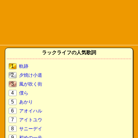
ラックライフの人気歌詞
1
軌跡
2
夕焼け小道
3
風が吹く街
4
僕ら
5
あかり
6
アオイハル
7
アイトユウ
8
サニーデイ
9
初めの一歩