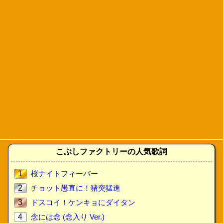
こぶしファクトリーの人気歌詞
1
桜ナイトフィーバー
2
チョット愚直に！猪突猛進
3
ドスコイ！ケンキョにダイタン
4
念には念 (念入り Ver.)