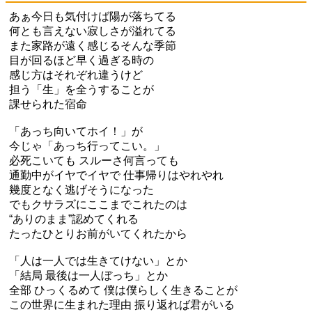
あぁ今日も気付けば陽が落ちてる
何とも言えない寂しさが溢れてる
また家路が遠く感じるそんな季節
目が回るほど早く過ぎる時の
感じ方はそれぞれ違うけど
担う「生」を全うすることが
課せられた宿命
「あっち向いてホイ！」が
今じゃ「あっち行ってこい。」
必死こいても スルーさ何言っても
通勤中がイヤでイヤで 仕事帰りはやれやれ
幾度となく逃げそうになった
でもクサラズにここまでこれたのは
“ありのまま”認めてくれる
たったひとりお前がいてくれたから
「人は一人では生きてけない」とか
「結局 最後は一人ぼっち」とか
全部 ひっくるめて 僕は僕らしく生きることが
この世界に生まれた理由 振り返れば君がいる