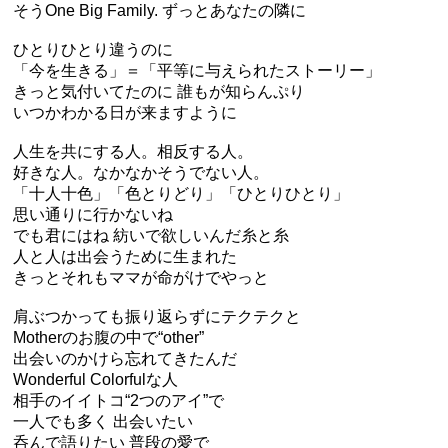
そうOne Big Family. ずっとあなたの隣に
ひとりひとり違うのに
「今を生きる」＝「平等に与えられたストーリー」
きっと気付いてたのに 誰もが知らんぷり
いつかわかる日が来ますように
人生を共にする人。相反する人。
好きな人。なかなかそうでない人。
「十人十色」「色とりどり」「ひとりひとり」
思い通りに行かないね
でも君にはね 紡いで欲しいんだ糸と糸
人と人は出会うために生まれた
きっとそれもママが命がけでやっと
肩ぶつかっても振り返らずにテクテクと
Motherのお腹の中で“other”
出会いのかけら忘れてきたんだ
Wonderful Colorfulな人
相手のイイトコ“2つのアイ”で
一人でも多く 出会いたい
呑んで語りたい 普段の愛で