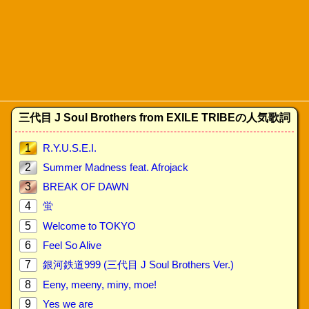
三代目 J Soul Brothers from EXILE TRIBEの人気歌詞
1
R.Y.U.S.E.I.
2
Summer Madness feat. Afrojack
3
BREAK OF DAWN
4
蛍
5
Welcome to TOKYO
6
Feel So Alive
7
銀河鉄道999 (三代目 J Soul Brothers Ver.)
8
Eeny, meeny, miny, moe!
9
Yes we are