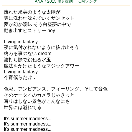
ANA「2015 夏の旅割」CMソング
熟れた果実のような太陽が
雲に洗われ沈んでいくサンセット
夢か幻か曖昧 そう白昼夢の中で
動き出すヒストリー hey
Living in fantasy
夜に気付かれないように抜け出そう
終わる事のない dream
波打ち際で跳ねる水玉
魔法をかけたようなマジックアワー
Living in fantasy
今宵僕らだけ…
色彩、アンビアンス、フィーリング、そして音色
そのケータイのカメラじゃきっと
写りはしない景色がこんなにも
世界には溢れてる
It's summer madness...
It's summer madness...
It's summer madness...