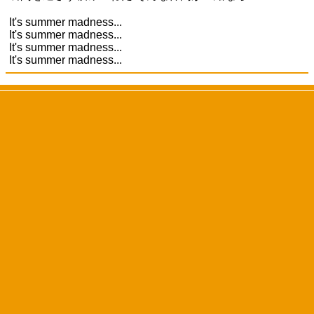
It's summer madness...
It's summer madness...
It's summer madness...
It's summer madness...