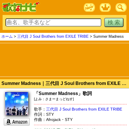
ホーム
>
三代目 J Soul Brothers from EXILE TRIBE
> Summer Madness
Summer Madness｜三代目 J Soul Brothers from EXILE TRIBE 歌詞
「Summer Madness」歌詞
[よみ：さまーまっどねす]
歌手：
三代目 J Soul Brothers from EXILE TRIBE
作詞：STY
作曲：Afrojack・STY