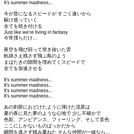
It's summer madness...
今が昔になるスピードが すごく速いから
駆け巡っていく
全てを焼き付ける
Just like we're living in fantasy
今宵僕らだけ…
夜空を飛び回って突き抜いた雲
軌跡さえ残さず飛ぶ鳥のよう
まばたきの隙間を埋めてくスピードで
全てを加速させる
It's summer madness...
It's summer madness...
It's summer madness...
It's summer madness...
あの刹那におどけたように弾けた流星は
夏の夜に見た夢のような心地で 少し不確かで
色彩、アンビアンス、フィーリング、そして音色
ここにしかないものばっかだから
瞬間を逃さず積み重ねた そんな仲間が一緒なら…