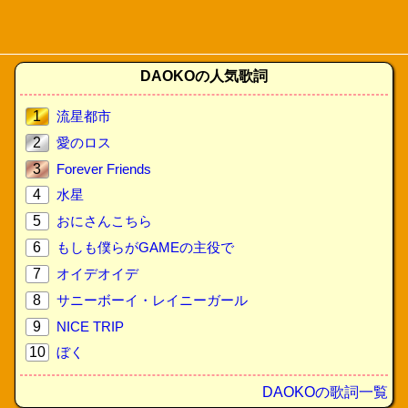
DAOKOの人気歌詞
1
流星都市
2
愛のロス
3
Forever Friends
4
水星
5
おにさんこちら
6
もしも僕らがGAMEの主役で
7
オイデオイデ
8
サニーボーイ・レイニーガール
9
NICE TRIP
10
ぼく
DAOKOの歌詞一覧