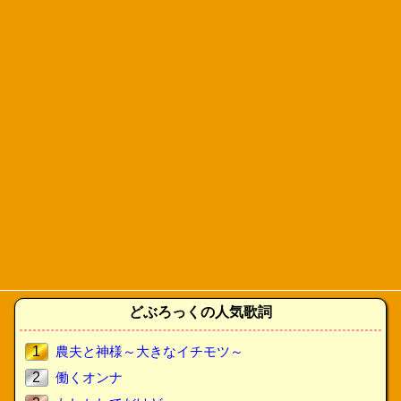
どぶろっくの人気歌詞
1
農夫と神様～大きなイチモツ～
2
働くオンナ