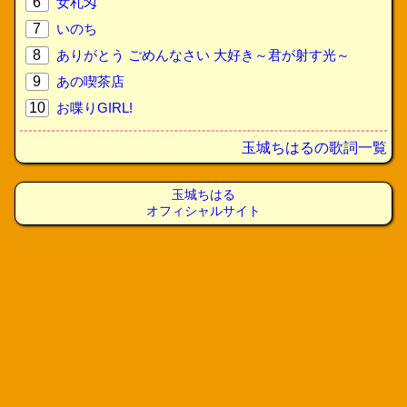
6
女札匁
7
いのち
8
ありがとう ごめんなさい 大好き～君が射す光～
9
あの喫茶店
10
お喋りGIRL!
玉城ちはるの歌詞一覧
玉城ちはる
オフィシャルサイト