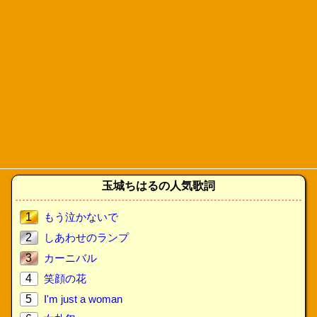
玉城ちはるの人気歌詞
1
もう泣かないで
2
しあわせのランプ
3
カーニバル
4
笑顔の花
5
I'm just a woman