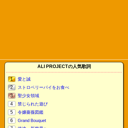
ALI PROJECTの人気歌詞
1
愛と誠
2
ストロベリーパイをお食べ
3
聖少女領域
4
禁じられた遊び
5
令嬢薔薇図鑑
6
Grand Bouquet