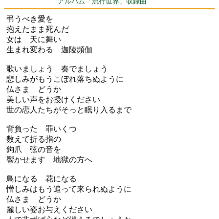
アルバム「流行世界」収録曲
弔うべき愛を
抱えたまま死んだ
女は 天に舞い
生まれ変わる 迦陵頻伽
歌いましょう 奏でましょう
悲しみがもうこぼれ落ちぬように
仏さま どうか
美しい声をお授けください
世の恋人たちがそっと眠り入るまで
背負った 罪いくつ
数えて折る指の
鉤爪 弦の音を
響かせます 地獄の方へ
鳥になる 花になる
憎しみはもう追って来られぬように
仏さま どうか
麗しい姿お与えください