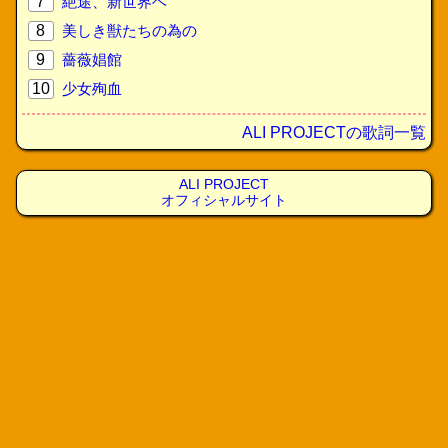
7
絶途、新世界ヘ
8
美しき獣たちの為の
9
薔薇娼館
10
少女殉血
ALI PROJECTの歌詞一覧
ALI PROJECT
オフィシャルサイト