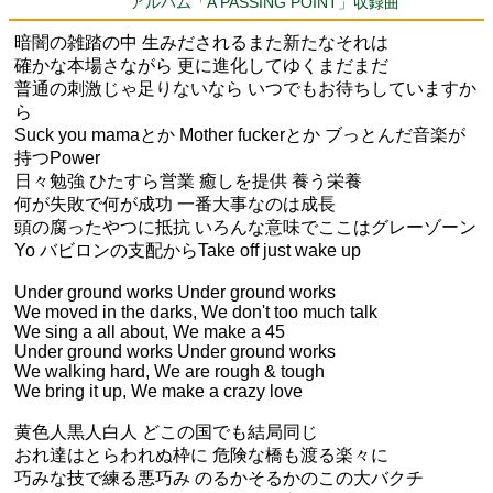
アルバム「A PASSING POINT」収録曲
暗闇の雑踏の中 生みだされるまた新たなそれは
確かな本場さながら 更に進化してゆくまだまだ
普通の刺激じゃ足りないなら いつでもお待ちしていますか
ら
Suck you mamaとか Mother fuckerとか ブっとんだ音楽が
持つPower
日々勉強 ひたすら営業 癒しを提供 養う栄養
何が失敗で何が成功 一番大事なのは成長
頭の腐ったやつに抵抗 いろんな意味でここはグレーゾーン
Yo バビロンの支配からTake off just wake up
Under ground works Under ground works
We moved in the darks, We don't too much talk
We sing a all about, We make a 45
Under ground works Under ground works
We walking hard, We are rough & tough
We bring it up, We make a crazy love
黄色人黒人白人 どこの国でも結局同じ
おれ達はとらわれぬ枠に 危険な橋も渡る楽々に
巧みな技で練る悪巧み のるかそるかのこの大バクチ