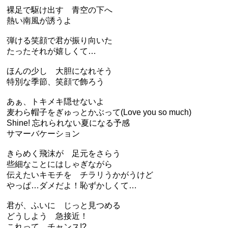
裸足で駆け出す 青空の下へ
熱い南風が誘うよ
弾ける笑顔で君が振り向いた
たったそれが嬉しくて…
ほんの少し 大胆になれそう
特別な季節、笑顔で飾ろう
あぁ、トキメキ隠せないよ
麦わら帽子をぎゅっとかぶって(Love you so much)
Shine! 忘れられない夏になる予感
サマーバケーション
きらめく飛沫が 足元をさらう
些細なことにはしゃぎながら
伝えたいキモチを チラリうかがうけど
やっぱ…ダメだよ！恥ずかしくて…
君が、ふいに じっと見つめる
どうしよう 急接近！
これって、チャンス!?