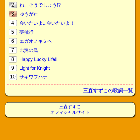
2
ね、そうでしょう!?
3
ゆうがた
4
会いたいよ...会いたいよ！
5
夢飛行
6
エガオノキミヘ
7
比翼の鳥
8
Happy Lucky Life!!
9
Light for Knight
10
サキワフハナ
三森すずこの歌詞一覧
三森すずこ
オフィシャルサイト