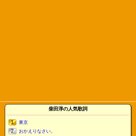
柴田淳の人気歌詞
1
東京
2
おかえりなさい。