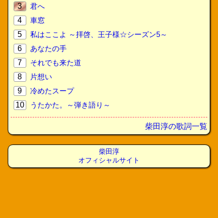
3
君へ
4
車窓
5
私はここよ ～拝啓、王子様☆シーズン5～
6
あなたの手
7
それでも来た道
8
片想い
9
冷めたスープ
10
うたかた。～弾き語り～
柴田淳の歌詞一覧
柴田淳
オフィシャルサイト