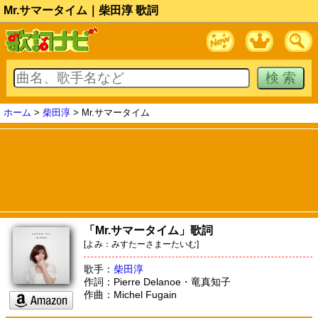
Mr.サマータイム｜柴田淳 歌詞
ホーム
>
柴田淳
> Mr.サマータイム
「Mr.サマータイム」歌詞
[よみ：みすたーさまーたいむ]
歌手：
柴田淳
作詞：Pierre Delanoe・竜真知子
作曲：Michel Fugain