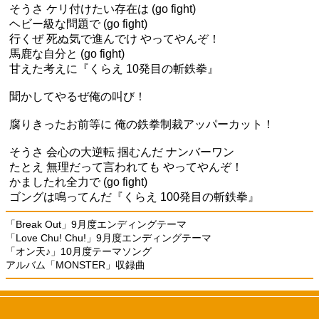
そうさ ケリ付けたい存在は (go fight)
ヘビー級な問題で (go fight)
行くぜ 死ぬ気で進んでけ やってやんぞ！
馬鹿な自分と (go fight)
甘えた考えに『くらえ 10発目の斬鉄拳』
聞かしてやるぜ俺の叫び！
腐りきったお前等に 俺の鉄拳制裁アッパーカット！
そうさ 会心の大逆転 掴むんだ ナンバーワン
たとえ 無理だって言われても やってやんぞ！
かましたれ全力で (go fight)
ゴングは鳴ってんだ『くらえ 100発目の斬鉄拳』
「Break Out」9月度エンディングテーマ
「Love Chu! Chu!」9月度エンディングテーマ
「オン天♪」10月度テーマソング
アルバム「MONSTER」収録曲