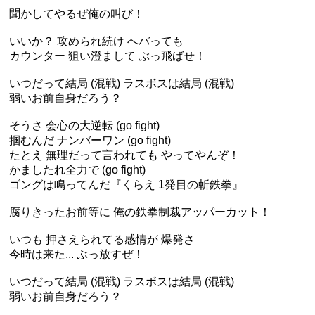
聞かしてやるぜ俺の叫び！
いいか？ 攻められ続け へバっても
カウンター 狙い澄まして ぶっ飛ばせ！
いつだって結局 (混戦) ラスボスは結局 (混戦)
弱いお前自身だろう？
そうさ 会心の大逆転 (go fight)
掴むんだ ナンバーワン (go fight)
たとえ 無理だって言われても やってやんぞ！
かましたれ全力で (go fight)
ゴングは鳴ってんだ『くらえ 1発目の斬鉄拳』
腐りきったお前等に 俺の鉄拳制裁アッパーカット！
いつも 押さえられてる感情が 爆発さ
今時は来た... ぶっ放すぜ！
いつだって結局 (混戦) ラスボスは結局 (混戦)
弱いお前自身だろう？