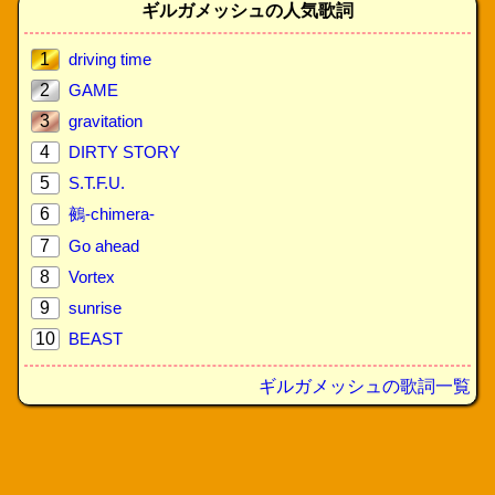
ギルガメッシュの人気歌詞
1
driving time
2
GAME
3
gravitation
4
DIRTY STORY
5
S.T.F.U.
6
鵺-chimera-
7
Go ahead
8
Vortex
9
sunrise
10
BEAST
ギルガメッシュの歌詞一覧