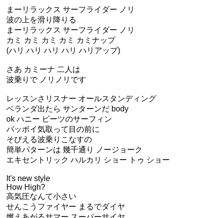
まーリラックス サーフライダー ノリ
波の上を滑り降りる
まーリラックス サーフライダー ノリ
カミ カミ カミ カミ カミナップ
(ハリ ハリ ハリ ハリ ハリアップ)
さあ カミーナ 二人は
波乗りで ノリノリです
レッスンさリスナー オールスタンディング
ベランダ出たら サンターンだ body
ok ハニー ビーツのサーフィン
バッボイ気取って目の前に
そびえる波乗りこなすの
簡単パターンは 幾千通り ノージョーク
エキセントリック ハルカリ ショー トゥ ショー
It's new style
How High?
高気圧なんて小さい
せんこうファイヤー まるでダイヤ
燃えあがるサマー スーパーサイヤ