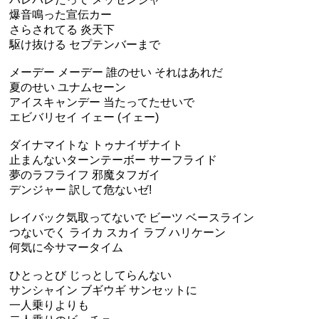
爆音鳴った宣伝カー
さらされてる 炎天下
駆け抜ける セプテンバーまで
メーデー メーデー 誰のせい それはあれだ
夏のせい ユナムセーン
アイスキャンデー 当たってたせいで
エビバリセイ イェー (イェー)
ダイナマイトな トゥナイザナイト
止まんないターンテーボー サーフライド
夢のラフライフ 邪魔タフガイ
デンジャー 訳して危ないゼ!
レイバック気取ってないで ビーツ ベースライン
つないでく ライカ スカイ ラブ ハリケーン
何気に今サマータイム
ひとっとび じっとしてらんない
サンシャイン ブギウギ サンセットに
一人乗りよりも